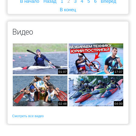
В начало
Назад
1
2
3
4
5
6
Вперед
В конец
Видео
01:07
17:07
02:48
04:00
Смотреть все видео