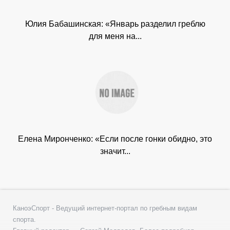
Юлия Бабашинская: «Январь разделил греблю
для меня на...
Елена Миронченко: «Если после гонки обидно, это
значит...
КаноэСпорт - Ведущий интернет-портал по гребным видам
спорта.