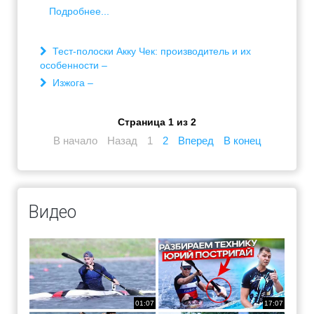
Подробнее...
Тест-полоски Акку Чек: производитель и их
особенности –
Изжога –
Страница 1 из 2
В начало
Назад
1
2
Вперед
В конец
Видео
01:07
17:07