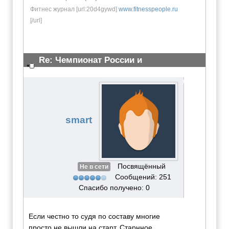
Фитнес журнал [url:20d4gywd]
www.fitnesspeople.ru
[/url]
Re: Чемпионат России и
Всероссийские сор-я 23 марта 2011
#2236
smart
Посвящённый
Не в сети
Сообщений: 251
Спасибо получено: 0
Если честно то судя по составу многие
просто не вышли на старт. Старнное