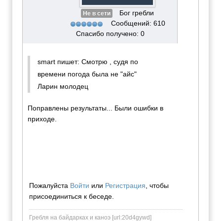
Бог гребли
Не в сети
Сообщений: 610
Спасибо получено: 0
smart пишет: Смотрю , судя по
времени погода была не "айс"
Ларин молодец
Поправлены результаты... Были ошибки в
приходе.
Пожалуйста
Войти
или
Регистрация
, чтобы
присоединиться к беседе.
Гребля на байдарках и каноэ [url:20d4gywd]