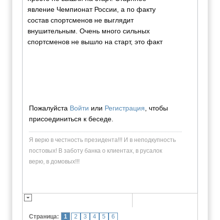
явление Чемпионат России, а по факту
состав спортсменов не выглядит
внушительным. Очень много сильных
спортсменов не вышло на старт, это факт
Пожалуйста
Войти
или
Регистрация
, чтобы
присоединиться к беседе.
Я верю в честность президента!!! И в неподкупность
постовых! В заботу банка о клиентах, в русалок
верю, в домовых!!!
Страница:
1
2
3
4
5
6