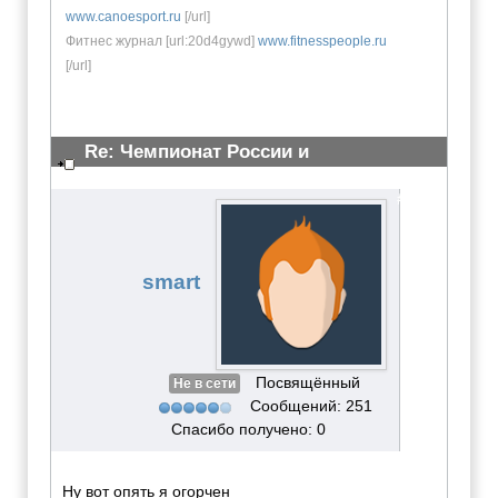
www.canoesport.ru
[/url]
Фитнес журнал [url:20d4gywd]
www.fitnesspeople.ru
[/url]
Re: Чемпионат России и
Всероссийские сор-я 23 марта 2011
#2234
smart
Посвящённый
Не в сети
Сообщений: 251
Спасибо получено: 0
Ну вот опять я огорчен