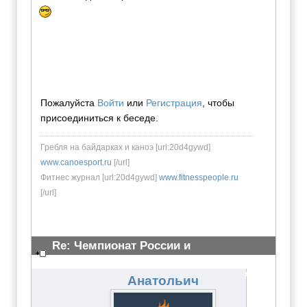
Пожалуйста
Войти
или
Регистрация
, чтобы
присоединиться к беседе.
Гребля на байдарках и каноэ [url:20d4gywd]
www.canoesport.ru
[/url]
Фитнес журнал [url:20d4gywd]
www.fitnesspeople.ru
[/url]
Re: Чемпионат России и
Всероссийские сор-я 23 марта 2011
#2224
Анатольич