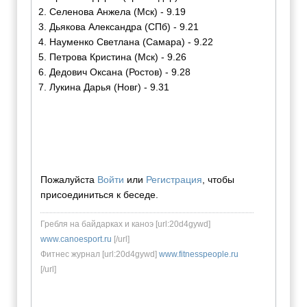
2. Селенова Анжела (Мск) - 9.19
3. Дьякова Александра (СПб) - 9.21
4. Науменко Светлана (Самара) - 9.22
5. Петрова Кристина (Мск) - 9.26
6. Дедович Оксана (Ростов) - 9.28
7. Лукина Дарья (Новг) - 9.31
Пожалуйста
Войти
или
Регистрация
, чтобы
присоединиться к беседе.
Гребля на байдарках и каноэ [url:20d4gywd]
www.canoesport.ru
[/url]
Фитнес журнал [url:20d4gywd]
www.fitnesspeople.ru
[/url]