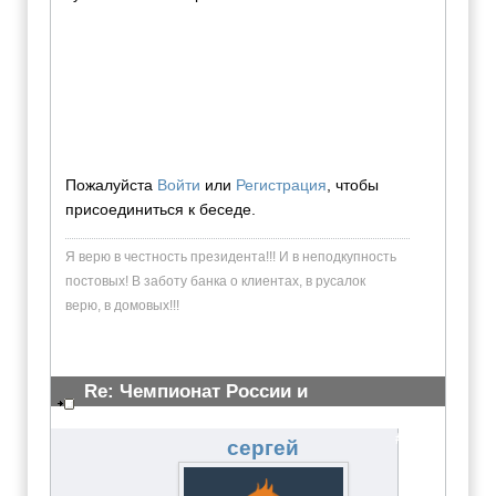
Пожалуйста
Войти
или
Регистрация
, чтобы
присоединиться к беседе.
Я верю в честность президента!!! И в неподкупность
постовых! В заботу банка о клиентах, в русалок
верю, в домовых!!!
Re: Чемпионат России и
Всероссийские сор-я 23 марта 2011
#2235
сергей