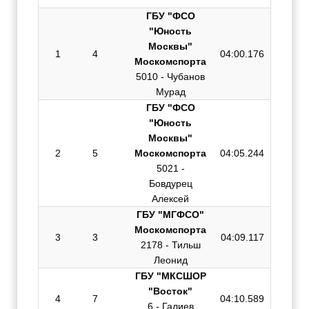
ГБУ "ФСО
"Юность
Москвы"
1
4
04:00.176
Москомспорта
5010 - Чубанов
Мурад
ГБУ "ФСО
"Юность
Москвы"
2
5
Москомспорта
04:05.244
5021 -
Бовдурец
Алексей
ГБУ "МГФСО"
Москомспорта
3
3
04:09.117
2178 - Тильш
Леонид
ГБУ "МКСШОР
"Восток"
4
7
04:10.589
6 - Галиев