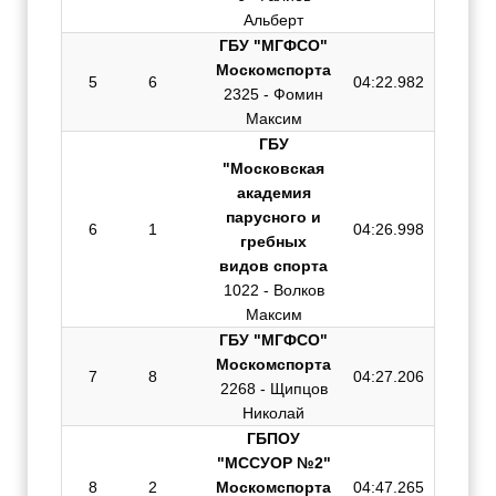
Альберт
ГБУ "МГФСО"
Москомспорта
5
6
04:22.982
2325 - Фомин
Максим
ГБУ
"Московская
академия
парусного и
6
1
04:26.998
гребных
видов спорта
1022 - Волков
Максим
ГБУ "МГФСО"
Москомспорта
7
8
04:27.206
2268 - Щипцов
Николай
ГБПОУ
"МССУОР №2"
8
2
Москомспорта
04:47.265