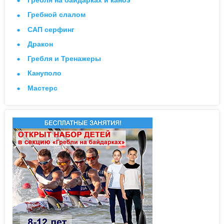
Гребля на байдарках и каноэ
Гребной слалом
САП серфинг
Дракон
Гребля и Тренажеры
Кануполо
Мастерс