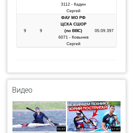
3112 - Кадин
Сергей
ФАУ МО РФ
ЦСКА СШОР
9
9
(по ВВС)
05:09.397
6071 - Ковынев
Сергей
Видео
01:07
17:07