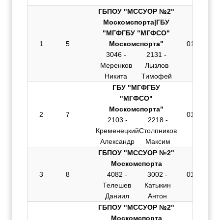
ГБПОУ "МССУОР №2"
Москомспорта|ГБУ
"МГФГБУ "МГФСО"
1
5
Москомспорта"
01:53.295
3046 -
2131 -
Меренков
Лызлов
Никита
Тимофей
ГБУ "МГФГБУ
"МГФСО"
Москомспорта"
2
7
01:53.954
2103 -
2218 -
Кременецкий
Столпников
Александр
Максим
ГБПОУ "МССУОР №2"
Москомспорта
3
8
4082 -
3002 -
01:58.694
Телешев
Катыкин
Даниил
Антон
ГБПОУ "МССУОР №2"
Москомспорта