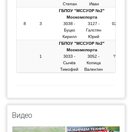
Степан
Иван
ГБПОУ "МССУОР №2"
Москомспорта
8
3
3038 -
3127 -
02:23.300
Буцко
Галстян
Кирилл
Юрий
ГБПОУ "МССУОР №2"
Москомспорта
1
3033 -
3052 -
?? ?????
Сычёв
Копица
Тимофей
Валентин
Видео