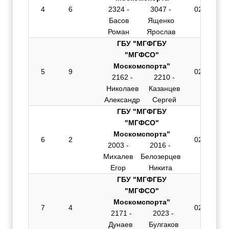
4
6
2324 -
3047 -
02:02.892
Басов
Ященко
Роман
Ярослав
ГБУ "МГФГБУ
"МГФСО"
Москомспорта"
5
9
02:04.036
2162 -
2210 -
Николаев
Казанцев
Александр
Сергей
ГБУ "МГФГБУ
"МГФСО"
Москомспорта"
6
2
02:05.279
2003 -
2016 -
Михалев
Белозерцев
Егор
Никита
ГБУ "МГФГБУ
"МГФСО"
Москомспорта"
7
4
02:06.610
2171 -
2023 -
Дунаев
Булгаков