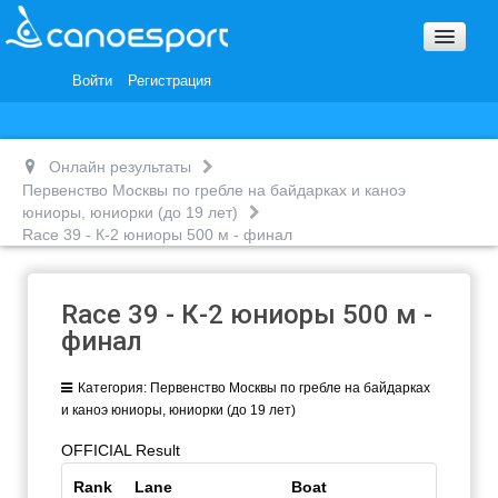
Вопросы и ответы
Награды и Благодарности
Войти
Регистрация
Вакансии
Онлайн результаты
Первенство Москвы по гребле на байдарках и каноэ
юниоры, юниорки (до 19 лет)
Race 39 - К-2 юниоры 500 м - финал
Race 39 - К-2 юниоры 500 м -
финал
Категория:
Первенство Москвы по гребле на байдарках
и каноэ юниоры, юниорки (до 19 лет)
OFFICIAL Result
Rank
Lane
Boat
Finish