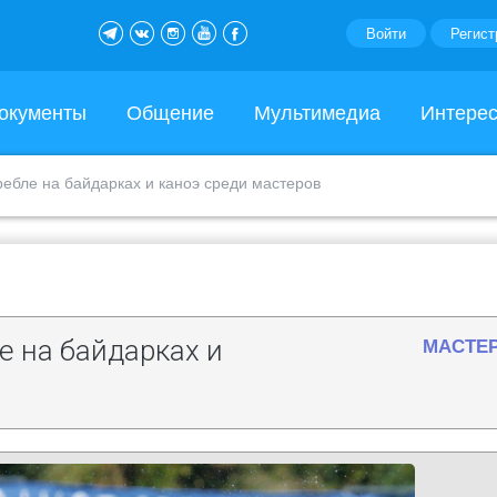
Войти
Регист
окументы
Общение
Мультимедиа
Интере
ебле на байдарках и каноэ среди мастеров
е на байдарках и
МАСТЕ