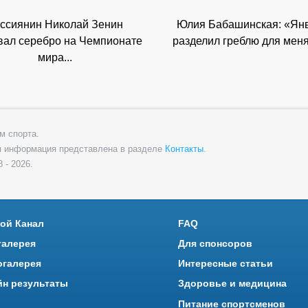
ссиянин Николай Зенин
Юлия Бабашинская: «Ян
вал серебро на Чемпионате
разделил греблю для меня 
мира...
м спорта.
я информация представлена в разделе
Контакты
.
 - 2026.
ой Канал
FAQ
галерея
Для спонсоров
огалерея
Интересные статьи
йн результаты
Здоровье и медицина
Питание спортсменов