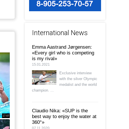
International News
Emma Aastrand Jørgensen:
«Every girl who is competing
is my rival»
15.01.2021
Exclusive interview
with the silver Olympic
medalist and the world
champion. ...
Claudio Nika: «SUP is the
best way to enjoy the water at
17:07
360°»
07.11.2020