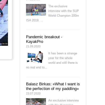
The exclusive
interview with the SUP
World Champion 200m
ISA 2019. ...
Pandemic breakout -
KayakPro
04:00
21.09.2020
It has been a strange
year for the whole
world and still there is
no real end to...
Balasz Birkas: «What I want is
the perfection of my paddling»
23.07.2020
An exclusive interview