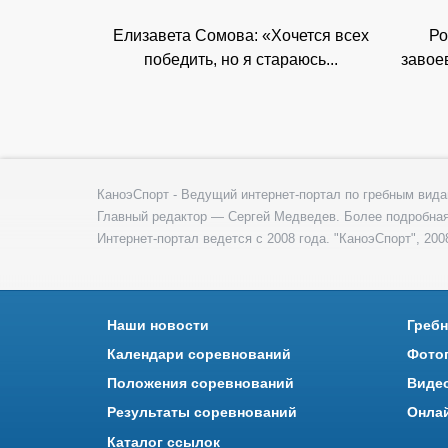
Елизавета Сомова: «Хочется всех
Ро
победить, но я стараюсь...
завое
КаноэСпорт - Ведущий интернет-портал по гребным вида
Главный редактор — Сергей Медведев. Более подробна
Интернет-портал ведется с 2008 года. "КаноэСпорт", 2008
Наши новости
Гребн
Календари соревнований
Фото
Положения соревнований
Виде
Результаты соревнований
Онла
Каталог ссылок