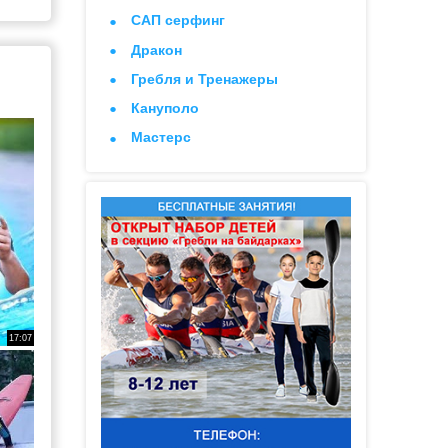
САП серфинг
Дракон
Гребля и Тренажеры
Кануполо
Мастерс
17:07