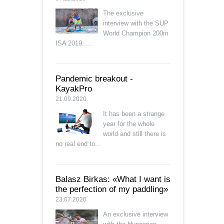
The exclusive
interview with the SUP
World Champion 200m
ISA 2019. ...
Pandemic breakout -
KayakPro
21.09.2020
It has been a strange
year for the whole
world and still there is
no real end to...
Balasz Birkas: «What I want is
the perfection of my paddling»
23.07.2020
An exclusive interview