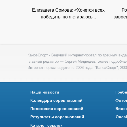
Елизавета Сомова: «Хочется всех
Ро
победить, но я стараюсь...
завое
КаноэСпорт - Ведущий интернет-портал по гребным вида
Главный редактор — Сергей Медведев. Более подробна
Интернет-портал ведется с 2008 года. "КаноэСпорт", 2008
Наши новости
Гребн
Календари соревнований
Фото
Положения соревнований
Виде
Результаты соревнований
Онла
Каталог ссылок