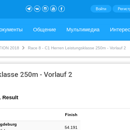
Войти
Регист
окументы
Общение
Мультимедиа
Интере
TION 2018
Race 8 - C1 Herren Leistungsklasse 250m - Vorlauf 2
klasse 250m - Vorlauf 2
 Result
Finish
agdeburg
54.191