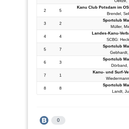
Oeltze, 
Kanu Club Potsdam im OSC
2
5
Brendel, Se
Sportclub M
3
2
Müller, Mi
Landes-Kanu-Verba
4
4
SCBG: Heck
Sportclub M
5
7
Gebhardt, 
Sportclub M
6
3
Dörband,
Kanu- und Surf-Ve
7
1
Wiedermann
Sportclub M
8
8
Landt, Ju
0