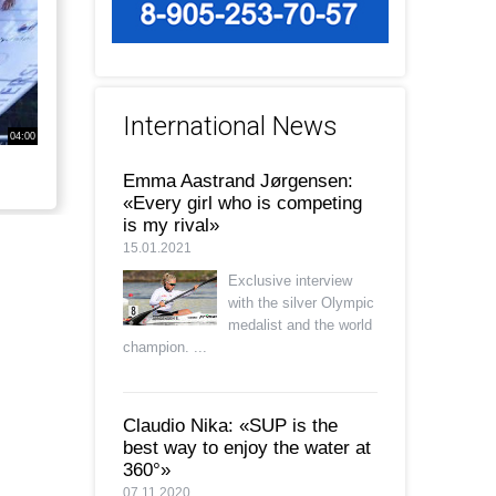
International News
04:00
Emma Aastrand Jørgensen:
«Every girl who is competing
is my rival»
15.01.2021
Exclusive interview
with the silver Olympic
medalist and the world
champion. ...
Claudio Nika: «SUP is the
best way to enjoy the water at
360°»
07.11.2020