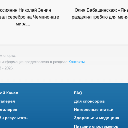
ссиянин Николай Зенин
Юлия Бабашинская: «Ян
вал серебро на Чемпионате
разделил греблю для меня 
мира...
м спорта.
я информация представлена в разделе
Контакты
.
 - 2026.
ой Канал
FAQ
галерея
Для спонсоров
огалерея
Интересные статьи
йн результаты
Здоровье и медицина
Питание спортсменов