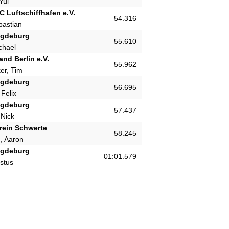
Yul
 Luftschiffhafen e.V.
54.316
bastian
agdeburg
55.610
chael
nd Berlin e.V.
55.962
er, Tim
agdeburg
56.695
Felix
agdeburg
57.437
 Nick
rein Schwerte
58.245
, Aaron
agdeburg
01:01.579
stus