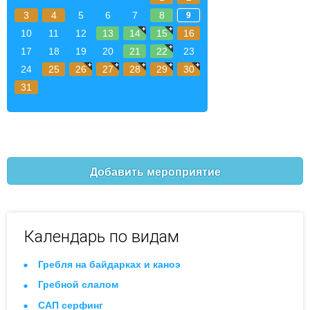
3
4
5
6
7
8
9
10
11
12
13
14
15
16
17
18
19
20
21
22
23
24
25
26
27
28
29
30
31
Добавить мероприятие
Календарь по видам
Гребля на байдарках и каноэ
Гребной слалом
САП серфинг