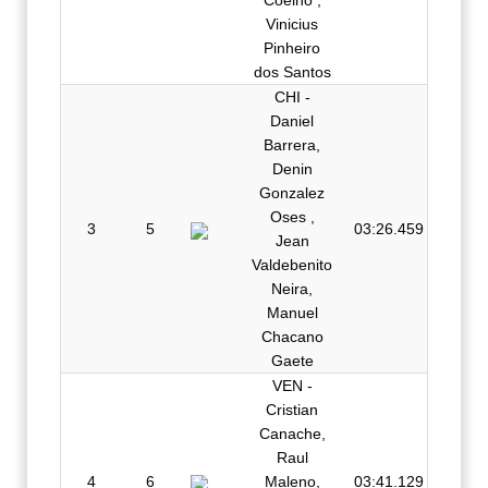
Coelho ,
Vinicius
Pinheiro
dos Santos
CHI -
Daniel
Barrera,
Denin
Gonzalez
Oses ,
3
5
03:26.459
Jean
Valdebenito
Neira,
Manuel
Chacano
Gaete
VEN -
Cristian
Canache,
Raul
4
6
Maleno,
03:41.129