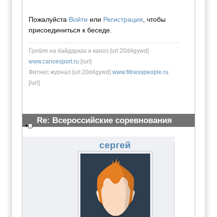
Пожалуйста
Войти
или
Регистрация
, чтобы
присоединиться к беседе.
Гребля на байдарках и каноэ [url:20d4gywd]
www.canoesport.ru
[/url]
Фитнес журнал [url:20d4gywd]
www.fitnesspeople.ru
[/url]
Re: Всероссийские соревнования
юниоров - ноябрь 2011
#2648
сергей