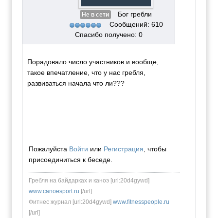
Бог гребли
Не в сети
Сообщений: 610
Спасибо получено: 0
Порадовало число участников и вообще,
такое впечатление, что у нас гребля,
развиваться начала что ли???
Пожалуйста
Войти
или
Регистрация
, чтобы
присоединиться к беседе.
Гребля на байдарках и каноэ [url:20d4gywd]
www.canoesport.ru
[/url]
Фитнес журнал [url:20d4gywd]
www.fitnesspeople.ru
[/url]