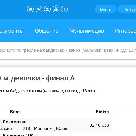
Войти
Регист
окументы
Общение
Мультимедиа
Интере
бласти по гребле на байдарках и каноэ (мальчики, девочки (до 13 
0 м девочки - финал A
 на байдарках и каноэ (мальчики, девочки (до 13 лет)
Boat
Finish
Локомотив
02:40.638
стасия
218 - Манченко, Юлия
. Калидова О.М.