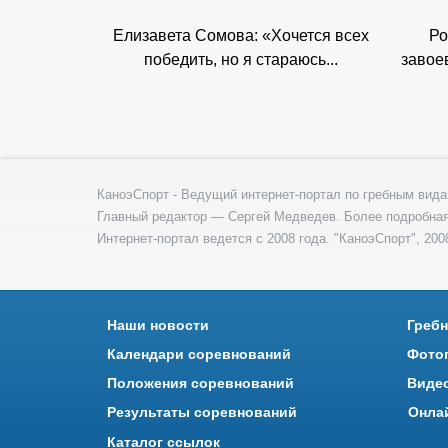
Елизавета Сомова: «Хочется всех
Ро
победить, но я стараюсь...
завое
КаноэСпорт - Ведущий интернет-портал по гребным вида
Главный редактор — Сергей Медведев. Более подробна
Интернет-портал ведется с 2008 года. "КаноэСпорт", 2008
Наши новости
Гребн
Календари соревнований
Фото
Положения соревнований
Виде
Результаты соревнований
Онла
Каталог ссылок