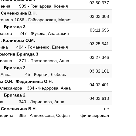
02:50.377
сения
909 - Гончарова, Ксения
 Семенихина В.Н.
03:03.308
нтонина
1036 - Гайворонская, Мария
Бригада 3
03:11.696
завета
247 - Жукова, Анастасия
. Калидова О.М.
03:25.541
рина
404 - Романенко, Евгения
омотив|Бригада 3
03:27.346
лианна
371 - Протопопова, Анна
Бригада 2
03:32.161
 Анна
45 - Корпач, Любовь
а О.И., Федоринина О.Н.
04:02.401
Александра
334 - Федорова, Анна
Бригада 2
04:03.613
ия
340 - Ларионова, Анна
 Семенихина В.Н.
не
атерина
885 - Апполосова, Софья
финишировал