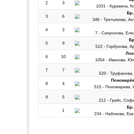
2
3
1031 - Куракина, К
Бр.
3
6
346 - Третьякова, А
4
2
7 - Сапронова, Ели
Бр
5
9
522 - Горбунова, А
Лок
6
10
1054 - Иванова, Ю
7
7
520 - Труфанова,
Пономарёв
8
4
515 - Пономарева, 
9
5
212 - Грейс, Соф
Бр.
1
234 - Набокова, Ек