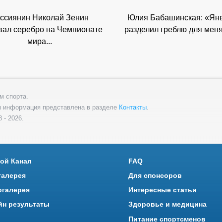
ссиянин Николай Зенин
Юлия Бабашинская: «Ян
вал серебро на Чемпионате
разделил греблю для меня 
мира...
м спорта.
я информация представлена в разделе
Контакты
.
 - 2026.
ой Канал
FAQ
галерея
Для спонсоров
огалерея
Интересные статьи
йн результаты
Здоровье и медицина
Питание спортсменов