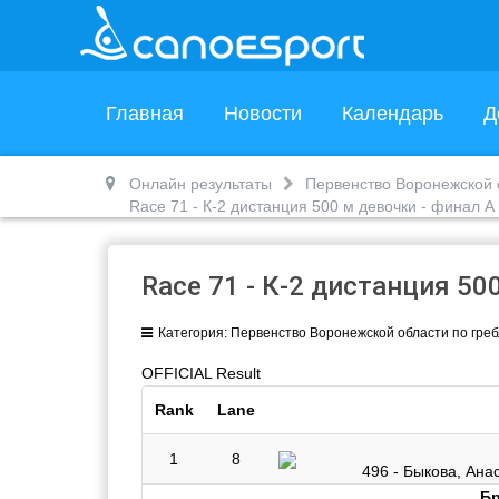
Главная
Новости
Календарь
Д
Онлайн результаты
Первенство Воронежской о
Race 71 - К-2 дистанция 500 м девочки - финал A
Race 71 - К-2 дистанция 50
Категория:
Первенство Воронежской области по гребле
OFFICIAL Result
Rank
Lane
1
8
496 - Быкова, Ана
Бр