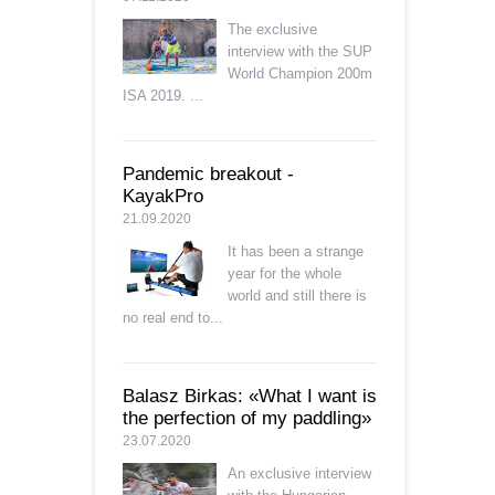
The exclusive
interview with the SUP
World Champion 200m
ISA 2019. ...
Pandemic breakout -
KayakPro
21.09.2020
It has been a strange
year for the whole
world and still there is
no real end to...
Balasz Birkas: «What I want is
the perfection of my paddling»
23.07.2020
An exclusive interview