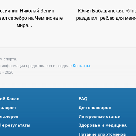
ссиянин Николай Зенин
Юлия Бабашинская: «Ян
вал серебро на Чемпионате
разделил греблю для меня 
мира...
м спорта.
я информация представлена в разделе
Контакты
.
 - 2026.
ой Канал
FAQ
галерея
Для спонсоров
огалерея
Интересные статьи
йн результаты
Здоровье и медицина
Питание спортсменов