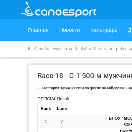
Главная
Новости
Календарь
Д
Онлайн результаты
Кубок Москвы по гребле 
Race 18 - С-1 500 м мужчи
Категория:
Кубок Москвы по гребле на байдарках и 
OFFICIAL Result
Rank
Lane
ГБПОУ "МС
1
7
3088
ГБУ 