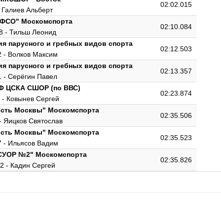
02:02.015
- Галиев Альберт
ГФСО" Москомспорта
02:10.084
8 - Тильш Леонид
ия парусного и гребных видов спорта
02:12.503
2 - Волков Максим
ия парусного и гребных видов спорта
02:13.357
1 - Серёгин Павел
Ф ЦСКА СШОР (по ВВС)
02:23.874
 - Ковынев Сергей
сть Москвы" Москомспорта
02:35.506
- Яицков Святослав
сть Москвы" Москомспорта
02:35.523
 - Ильясов Вадим
СУОР №2" Москомспорта
02:35.826
2 - Кадин Сергей