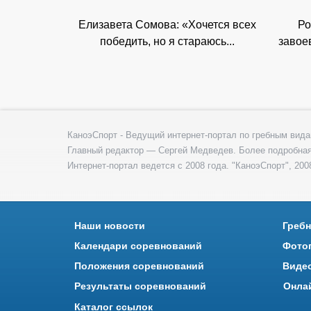
Елизавета Сомова: «Хочется всех
Ро
победить, но я стараюсь...
завое
КаноэСпорт - Ведущий интернет-портал по гребным вида
Главный редактор — Сергей Медведев. Более подробна
Интернет-портал ведется с 2008 года. "КаноэСпорт", 2008
Наши новости
Гребн
Календари соревнований
Фото
Положения соревнований
Виде
Результаты соревнований
Онла
Каталог ссылок