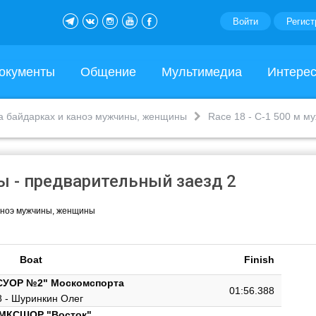
Войти
Регист
окументы
Общение
Мультимедиа
Интере
на байдарках и каноэ мужчины, женщины
Race 18 - С-1 500 м м
ны - предварительный заезд 2
каноэ мужчины, женщины
Boat
Finish
СУОР №2" Москомспорта
01:56.388
 - Шуринкин Олег
"МКСШОР "Восток"