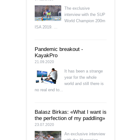
The exclusive
interview with the SUP
World Champion 200m
ISA 2019. ...
Pandemic breakout -
KayakPro
21.09.2020
It has been a strange
year for the whole
world and still there is
no real end to...
Balasz Birkas: «What I want is
the perfection of my paddling»
23.07.2020
An exclusive interview