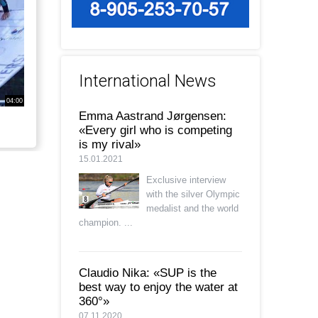
International News
04:00
Emma Aastrand Jørgensen:
«Every girl who is competing
is my rival»
15.01.2021
Exclusive interview
with the silver Olympic
medalist and the world
champion. ...
Claudio Nika: «SUP is the
best way to enjoy the water at
360°»
07.11.2020