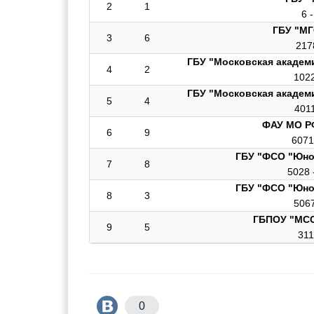
2
1
6 
ГБУ "М
3
6
217
ГБУ "Московская академ
4
2
102
ГБУ "Московская академ
5
4
401
ФАУ МО Р
6
9
6071
ГБУ "ФСО "Юно
7
8
5028 
ГБУ "ФСО "Юно
8
3
5067
ГБПОУ "МС
9
5
311
0