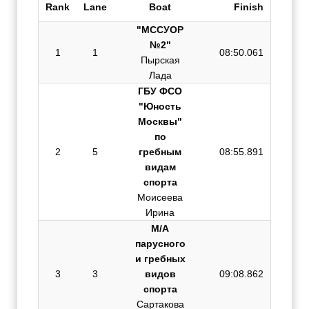
Rank
Lane
Boat
Finish
"МССУОР
№2"
1
1
08:50.061
Пырская
Лада
ГБУ ФСО
"Юность
Москвы"
по
2
5
гребным
08:55.891
видам
спорта
Моисеева
Ирина
М/А
парусного
и гребных
3
3
видов
09:08.862
спорта
Сартакова