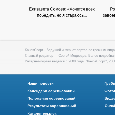
Елизавета Сомова: «Хочется всех
Ро
победить, но я стараюсь...
завое
КаноэСпорт - Ведущий интернет-портал по гребным вида
Главный редактор — Сергей Медведев. Более подробна
Интернет-портал ведется с 2008 года. "КаноэСпорт", 2008
Наши новости
Гребн
Календари соревнований
Фото
Положения соревнований
Виде
Результаты соревнований
Онла
Каталог ссылок