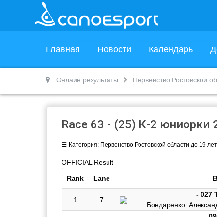
Главная
Новости
Календарь
Д
Онлайн результаты
Первенство Ростовской об
Race 63 - (25) К-2 юниорки 
Категория:
Первенство Ростовской области до 19 ле
OFFICIAL Result
Rank
Lane
B
- 027 
1
7
Бондаренко, Алексан
- 0