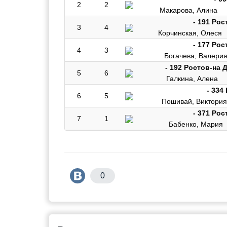
2
2
Макарова, Алина
- 191 Рос
3
4
Корчинская, Олеся
- 177 Рос
4
3
Богачева, Валери
- 192 Ростов-на 
5
6
Галкина, Алена
- 334
6
5
Пошивай, Виктория
- 371 Рос
7
1
Бабенко, Мария
0