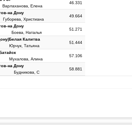
46.331
Варлаханова, Елена
тов-на Дону
49.664
Губорева, Христиана
тов-на Дону
51.271
я
Боева, Наталья
Дону|Белая Калитва
51.444
Юрчук, Татьяна
 Батайск
57.106
Мухалова, Алина
тов-на Дону
58.881
Будникова, С