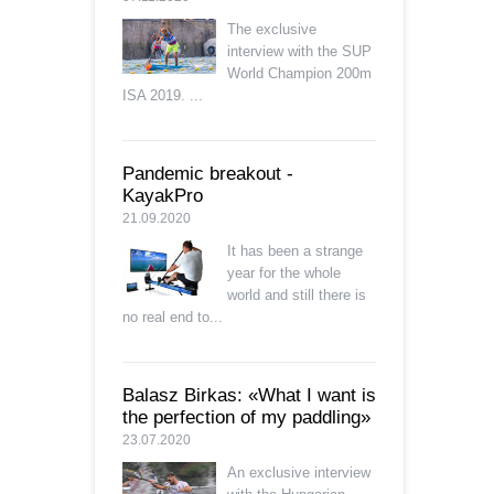
The exclusive
interview with the SUP
World Champion 200m
ISA 2019. ...
Pandemic breakout -
KayakPro
21.09.2020
It has been a strange
year for the whole
world and still there is
no real end to...
Balasz Birkas: «What I want is
the perfection of my paddling»
23.07.2020
An exclusive interview