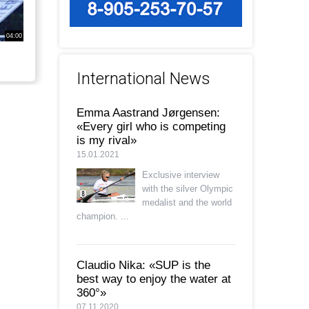
04:00
International News
Emma Aastrand Jørgensen:
«Every girl who is competing
is my rival»
15.01.2021
Exclusive interview
with the silver Olympic
medalist and the world
champion. ...
Claudio Nika: «SUP is the
best way to enjoy the water at
360°»
07.11.2020