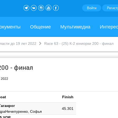
Войти
Регист
окументы
Общение
Мультимедиа
Интере
ласти до 19 лет 2022
Race 63 - (25) К-2 юниорки 200 - финал
200 - финал
т 2022
oat
Finish
Таганрог
45.301
дра
Нечепуренко, Софья
95 УОР