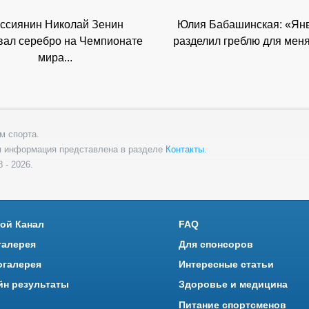
ссиянин Николай Зенин
Юлия Бабашинская: «Ян
вал серебро на Чемпионате
разделил греблю для меня 
мира...
м спорта.
я информация представлена в разделе
Контакты
.
 - 2026.
ой Канал
FAQ
галерея
Для спонсоров
огалерея
Интересные статьи
йн результаты
Здоровье и медицина
Питание спортсменов