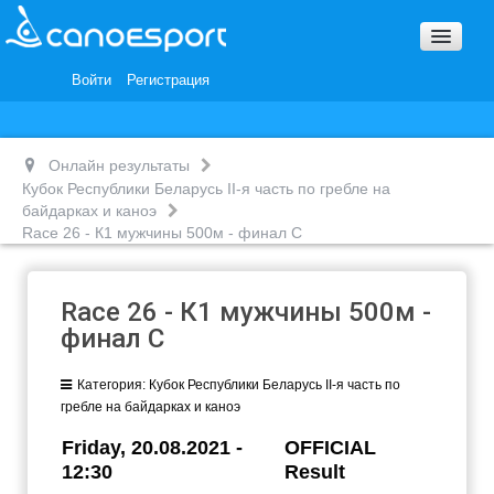
Вопросы и ответы
Награды и Благодарности
Войти
Регистрация
Вакансии
Онлайн результаты
Кубок Республики Беларусь II-я часть по гребле на
байдарках и каноэ
Race 26 - К1 мужчины 500м - финал C
Race 26 - К1 мужчины 500м -
финал C
Категория:
Кубок Республики Беларусь II-я часть по
гребле на байдарках и каноэ
Friday, 20.08.2021 -
OFFICIAL
12:30
Result