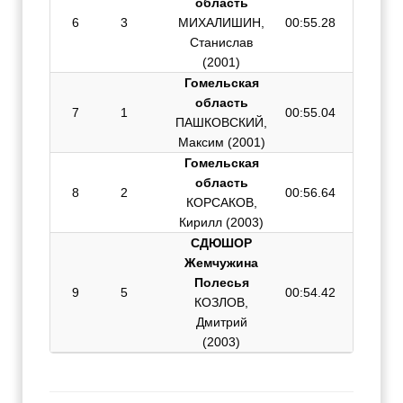
область
6
3
МИХАЛИШИН,
00:55.28
01:57.2
Станислав
(2001)
Гомельская
область
7
1
00:55.04
01:58.0
ПАШКОВСКИЙ,
Максим (2001)
Гомельская
область
8
2
00:56.64
01:58.3
КОРСАКОВ,
Кирилл (2003)
СДЮШОР
Жемчужина
Полесья
9
5
00:54.42
02:02.1
КОЗЛОВ,
Дмитрий
(2003)