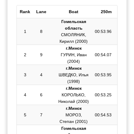
Rank
Lane
Boat
250m
Fini
Гомельская
область
1
8
00:53.96
01:51.7
СМОЛЯНИК,
Кирилл (2000)
г.Минск
2
9
ГУРИН, Иван
00:54.07
01:52.4
(2004)
г.Минск
3
4
ШВЕДКО, Илья
00:53.95
01:52.7
(1998)
г.Минск
4
6
КОРОЛЬКО,
00:53.25
01:53.1
Николай (2000)
г.Минск
5
7
МОРОЗ,
00:54.53
01:55.1
Степан (2001)
Гомельская