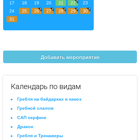
17
18
19
20
21
22
23
24
25
26
27
28
29
30
31
Добавить мероприятие
Календарь по видам
Гребля на байдарках и каноэ
Гребной слалом
САП серфинг
Дракон
Гребля и Тренажеры