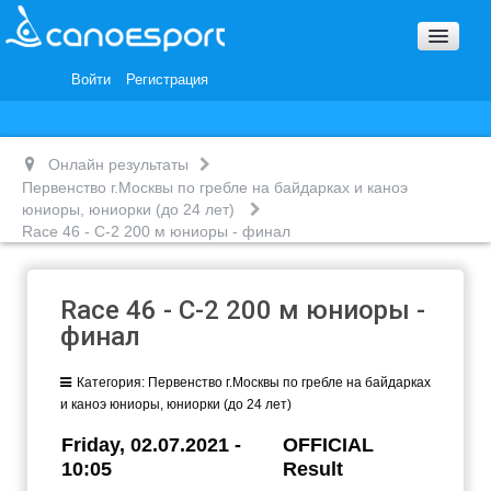
Вопросы и ответы
Награды и Благодарности
Войти
Регистрация
Вакансии
Онлайн результаты
Первенство г.Москвы по гребле на байдарках и каноэ
юниоры, юниорки (до 24 лет)
Race 46 - С-2 200 м юниоры - финал
Race 46 - С-2 200 м юниоры -
финал
Категория:
Первенство г.Москвы по гребле на байдарках
и каноэ юниоры, юниорки (до 24 лет)
Friday, 02.07.2021 -
OFFICIAL
10:05
Result