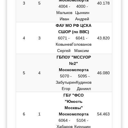
Москомспорта
3
5
40.178
4004 -
4000 -
Мальков
Цынкин
Иван
Андрей
ФАУ МО РФ ЦСКА
СШОР (по ВВС)
4
3
6071 -
6041 -
43.820
Ковынев
Голованов
Сергей
Максим
ГБПОУ "МССУОР
№2"
Москомспорта
5
4
46.080
5070 -
5095 -
Забутырин
Кудинов
Егор
Даниил
ГБУ "ФСО
"Юность
Москвы"
6
1
Москомспорта
54.463
6064 -
5104 -
Хабаров
Курушин