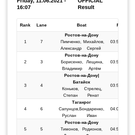
Friday, 11.06.2021 -
OFFICIAL
16:07
Result
Rank
Lane
Boat
Finish
Ростов-на-Дону
1
7
Пимченко,
Михайлов,
03:50.366
Александр
Сергей
Ростов-на-Дону
2
3
Борисенко,
Лещина,
03:53.676
Владимир
Артём
Ростов-на-Дону|
Батайск
3
4
03:59.916
Коньков,
Стрелец,
Степан
Ренат
Таганрог
4
6
Сапунцов,
Бондаренко,
04:06.846
Руслан
Иван
Ростов-на-Дону
5
5
Тимонов,
Родионов,
04:55.161