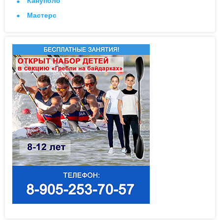
Кануполо
Мастерс