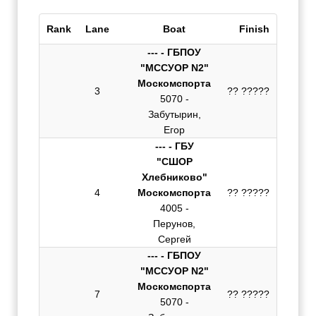
Rank
Lane
Boat
Finish
--- - ГБПОУ
"МССУОР N2"
Москомспорта
3
?? ?????
5070 -
Забутырин,
Егор
--- - ГБУ
"СШОР
Хлебниково"
4
Москомспорта
?? ?????
4005 -
Перунов,
Сергей
--- - ГБПОУ
"МССУОР N2"
Москомспорта
7
?? ?????
5070 -