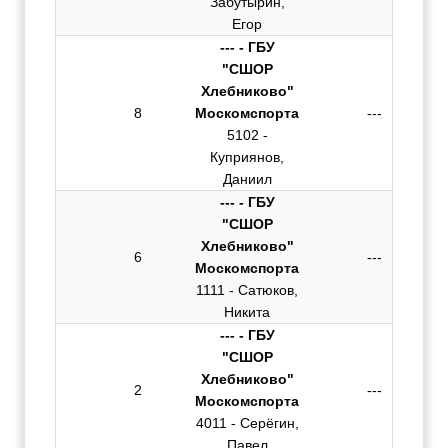
Забутырин,
Егор
--- - ГБУ
"СШОР
Хлебниково"
8
Москомспорта
---
5102 -
Куприянов,
Даниил
--- - ГБУ
"СШОР
Хлебниково"
6
---
Москомспорта
1111 - Сатюков,
Никита
--- - ГБУ
"СШОР
Хлебниково"
2
---
Москомспорта
4011 - Серёгин,
Павел