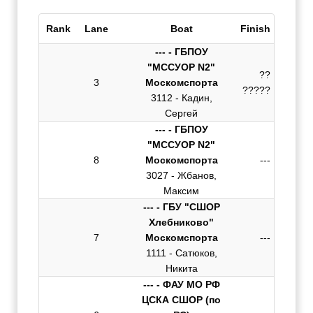
Rank
Lane
Boat
Finish
--- - ГБПОУ
"МССУОР N2"
??
3
Москомспорта
?????
3112 - Кадин,
Сергей
--- - ГБПОУ
"МССУОР N2"
8
Москомспорта
---
3027 - Жбанов,
Максим
--- - ГБУ "СШОР
Хлебниково"
7
Москомспорта
---
1111 - Сатюков,
Никита
--- - ФАУ МО РФ
ЦСКА СШОР (по