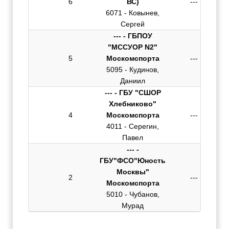
6
ВС)
---
6071 - Ковынев,
Сергей
--- - ГБПОУ
"МССУОР N2"
5
Москомспорта
---
5095 - Кудинов,
Даниил
--- - ГБУ "СШОР
Хлебниково"
4
Москомспорта
---
4011 - Серегин,
Павел
--- -
ГБУ"ФСО"Юность
Москвы"
2
---
Москомспорта
5010 - Чубанов,
Мурад