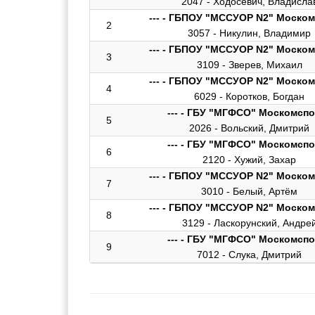
2047 - Ходосевич, Владисла
--- - ГБПОУ "МССУОР N2" Моско
2
3057 - Никулин, Владимир
--- - ГБПОУ "МССУОР N2" Моско
3
3109 - Зверев, Михаил
--- - ГБПОУ "МССУОР N2" Моско
4
6029 - Коротков, Богдан
--- - ГБУ "МГФСО" Москомсп
5
2026 - Вольский, Дмитрий
--- - ГБУ "МГФСО" Москомсп
6
2120 - Хужий, Захар
--- - ГБПОУ "МССУОР N2" Моско
7
3010 - Белый, Артём
--- - ГБПОУ "МССУОР N2" Моско
8
3129 - Ласкорунский, Андре
--- - ГБУ "МГФСО" Москомсп
9
7012 - Слука, Дмитрий