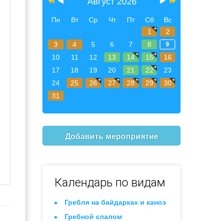
Август 2026
Пн
Вт
Ср
Чт
Пт
Сб
Вс
1
2
3
4
5
6
7
8
9
10
11
12
13
14
15
16
17
18
19
20
21
22
23
24
25
26
27
28
29
30
31
Добавить мероприятие
Календарь по видам
Гребля на байдарках и каноэ
Гребной слалом