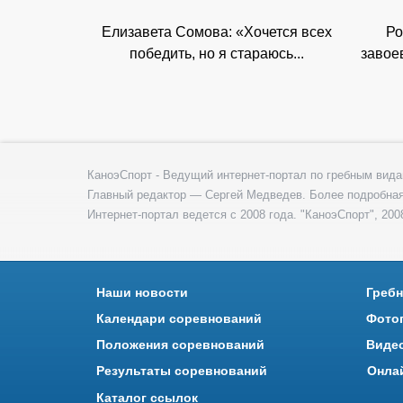
Елизавета Сомова: «Хочется всех
Ро
победить, но я стараюсь...
завое
КаноэСпорт - Ведущий интернет-портал по гребным вида
Главный редактор — Сергей Медведев. Более подробна
Интернет-портал ведется с 2008 года. "КаноэСпорт", 2008
Наши новости
Гребн
Календари соревнований
Фото
Положения соревнований
Виде
Результаты соревнований
Онла
Каталог ссылок