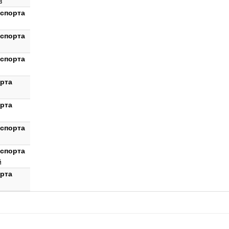
в
мспорта
мспорта
мспорта
орта
орта
мспорта
мспорта
й
орта