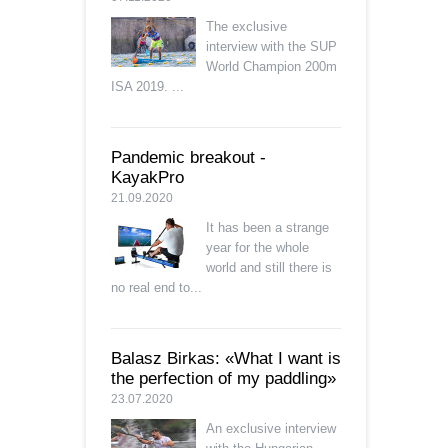
The exclusive
interview with the SUP
World Champion 200m
ISA 2019. ...
Pandemic breakout -
KayakPro
21.09.2020
It has been a strange
year for the whole
world and still there is
no real end to...
Balasz Birkas: «What I want is
the perfection of my paddling»
23.07.2020
An exclusive interview