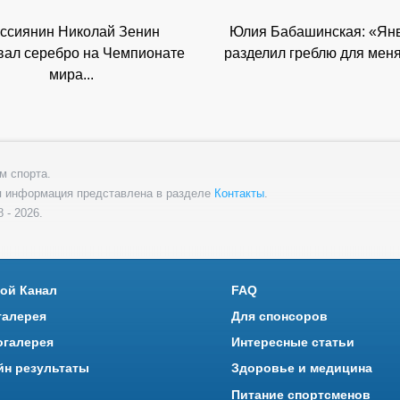
ссиянин Николай Зенин
Юлия Бабашинская: «Ян
вал серебро на Чемпионате
разделил греблю для меня 
мира...
м спорта.
я информация представлена в разделе
Контакты
.
 - 2026.
ой Канал
FAQ
галерея
Для спонсоров
огалерея
Интересные статьи
йн результаты
Здоровье и медицина
Питание спортсменов