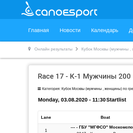
Главная
Новости
Календарь
Д
Онлайн результаты
Кубок Москвы (мужчины , 
Race 17 - К-1 Мужчины 200
Категория:
Кубок Москвы (мужчины , женщины) по гре
Monday, 03.08.2020 - 11:30
Startlist
Lane
Boat
--- - ГБУ "МГФСО" Москомсп
1