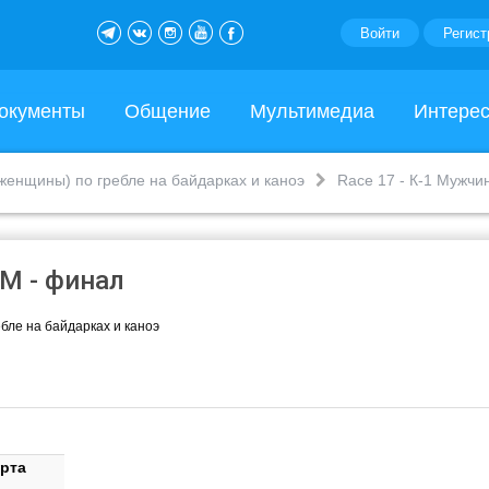
Войти
Регист
окументы
Общение
Мультимедиа
Интере
женщины) по гребле на байдарках и каноэ
Race 17 - К-1 Мужчи
 М - финал
бле на байдарках и каноэ
орта