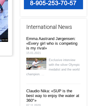
International News
Emma Aastrand Jørgensen:
04:00
«Every girl who is competing
is my rival»
15.01.2021
Exclusive interview
with the silver Olympic
medalist and the world
champion. ...
Claudio Nika: «SUP is the
best way to enjoy the water at
360°»
07.11.2020