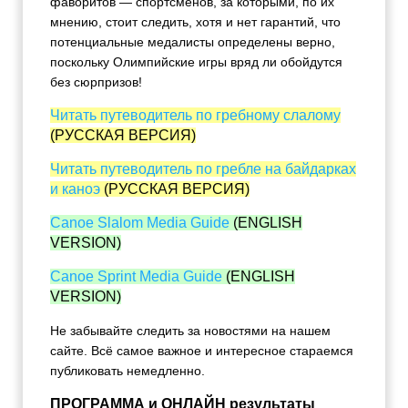
фаворитов — спортсменов, за которыми, по их
мнению, стоит следить, хотя и нет гарантий, что
потенциальные медалисты определены верно,
поскольку Олимпийские игры вряд ли обойдутся
без сюрпризов!
Читать путеводитель по гребному слалому
(РУССКАЯ ВЕРСИЯ)
Читать путеводитель по гребле на байдарках
и каноэ
(РУССКАЯ ВЕРСИЯ)
Canoe Slalom Media Guide
(ENGLISH
VERSION)
Canoe Sprint Media Guide
(ENGLISH
VERSION)
Не забывайте следить за новостями на нашем
сайте. Всё самое важное и интересное стараемся
публиковать немедленно.
ПРОГРАММА и ОНЛАЙН результаты