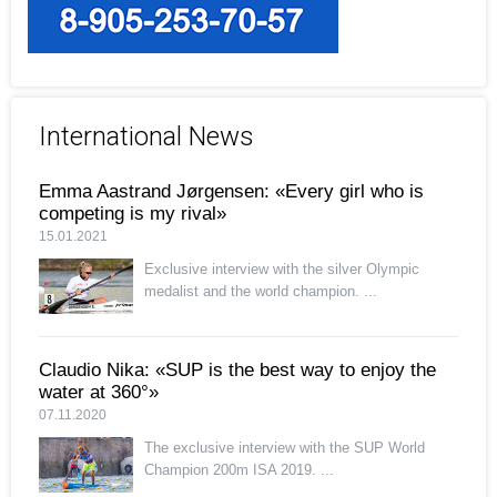
International News
Emma Aastrand Jørgensen: «Every girl who is
competing is my rival»
15.01.2021
Exclusive interview with the silver Olympic
medalist and the world champion. ...
Claudio Nika: «SUP is the best way to enjoy the
water at 360°»
07.11.2020
The exclusive interview with the SUP World
Champion 200m ISA 2019. ...