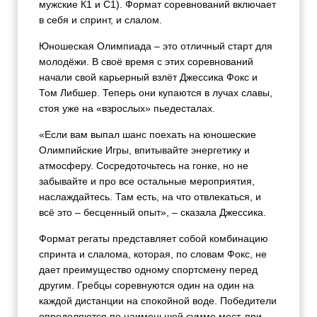
мужские К1 и С1). Формат соревнований включает
в себя и спринт, и слалом.
Юношеская Олимпиада – это отличный старт для
молодёжи. В своё время с этих соревнований
начали свой карьерный взлёт Джессика Фокс и
Том Либшер. Теперь они купаются в лучах славы,
стоя уже на «взрослых» пьедесталах.
«Если вам выпал шанс поехать на юношеские
Олимпийские Игры, впитывайте энергетику и
атмосферу. Сосредоточьтесь на гонке, но не
забывайте и про все остальные мероприятия,
наслаждайтесь. Там есть, на что отвлекаться, и
всё это – бесценный опыт», – сказала Джессика.
Формат регаты представляет собой комбинацию
спринта и слалома, которая, по словам Фокс, не
дает преимущество одному спортсмену перед
другим. Гребцы соревнуются один на один на
каждой дистанции на спокойной воде. Победители
определяются по наименьшей сумме мест, при