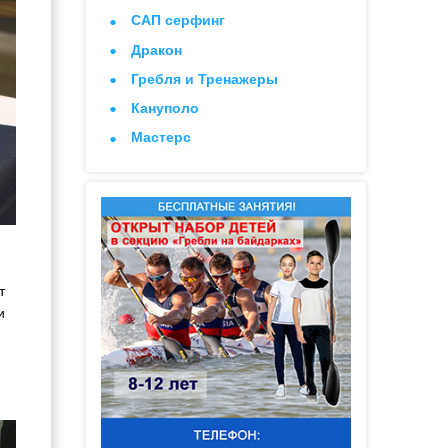
САП серфинг
Дракон
Гребля и Тренажеры
Кануполо
Мастерс
т
и