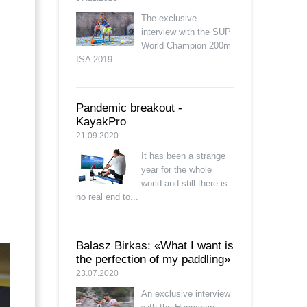
The exclusive
interview with the SUP
World Champion 200m
ISA 2019. ...
Pandemic breakout -
KayakPro
21.09.2020
It has been a strange
year for the whole
world and still there is
no real end to...
Balasz Birkas: «What I want is
the perfection of my paddling»
23.07.2020
An exclusive interview