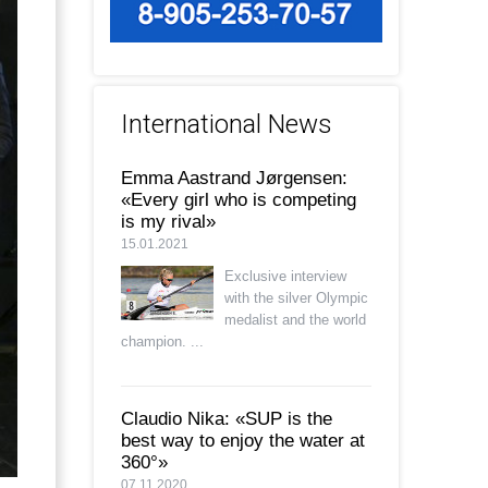
International News
Emma Aastrand Jørgensen:
«Every girl who is competing
is my rival»
15.01.2021
Exclusive interview
with the silver Olympic
medalist and the world
champion. ...
Claudio Nika: «SUP is the
best way to enjoy the water at
360°»
07.11.2020