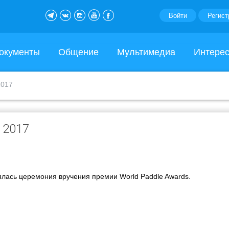
Войти
Регист
окументы
Общение
Мультимедиа
Интере
2017
 2017
ялась церемония вручения премии World Paddle Awards.