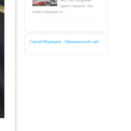
with the Hungarian
sprint canoeist, the
world champion in...
Сергей Медведев - Официальный сайт