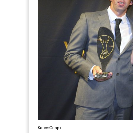
КаноэСпорт.