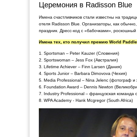
Церемония в Radisson Blue
Имена счастливчиков стали известны на традиц
отеля Radisson Blue. Организаторы, как обычно
праздник. Дресс-код с «бабочками», роскошный 
Имена тех, кто получил премию World Paddle
1. Sportsman – Peter Kauzer (Словения)
2. Sportswoman – Jess Fox (Австралия)
3. Lifetime Achiever – Finn Larsen (Дания)
4. Sports Junior – Barbara Dimovova (Чехия)
5. Media Professional – Nina Jelenc (фотограф 
6. Foundation Award – Dennis Newton (Великобр
7. Industry Professional – французская команд
8. WPA Academy - Hank Mcgregor (South Africa)