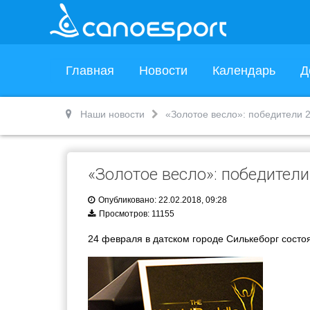
Главная
Новости
Календарь
Д
Наши новости
«Золотое весло»: победители 
«Золотое весло»: победители
Опубликовано: 22.02.2018, 09:28
Просмотров: 11155
24 февраля в датском городе Силькеборг состо