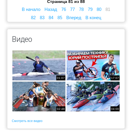
Страница 81 из 88
В начало
Назад
76
77
78
79
80
81
82
83
84
85
Вперед
В конец
Видео
01:07
17:07
02:48
04:00
Смотреть все видео