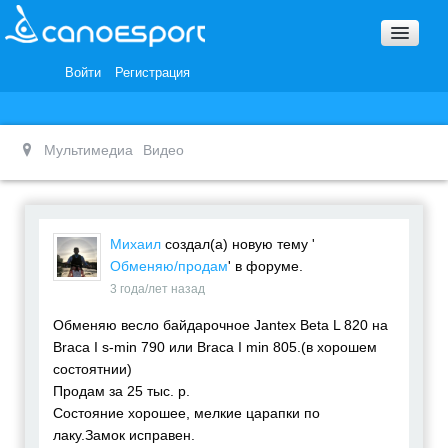
Вопросы и ответы
Награды и Благодарности
Войти
Регистрация
Вакансии
Мультимедиа
Видео
Михаил
создал(а) новую тему '
Обменяю/продам
' в форуме.
3 года/лет назад
Обменяю весло байдарочное Jantex Beta L 820 на
Braca I s-min 790 или Braca I min 805.(в хорошем
состоятнии)
Продам за 25 тыс. р.
Состояние хорошее, мелкие царапки по
лаку.Замок исправен.