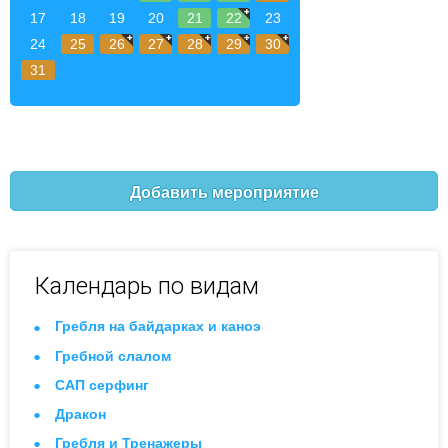
17
18
19
20
21
22
23
24
25
26
27
28
29
30
31
Добавить мероприятие
Календарь по видам
Гребля на байдарках и каноэ
Гребной слалом
САП серфинг
Дракон
Гребля и Тренажеры