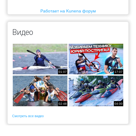
Работает на
Kunena форум
Видео
01:07
17:07
02:48
04:00
Смотреть все видео