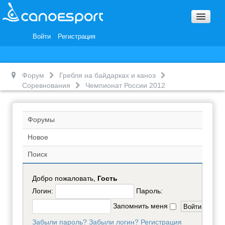
Вопросы и ответы
Награды и Благодарности
Войти
Регистрация
Вакансии
Форум
Гребля на байдарках и каноэ
Соревнования
Чемпионат России 2012
Форумы
Новое
Поиск
Добро пожаловать,
Гость
Логин:
Пароль:
Запомнить меня
Забыли пароль?
Забыли логин?
Регистрация