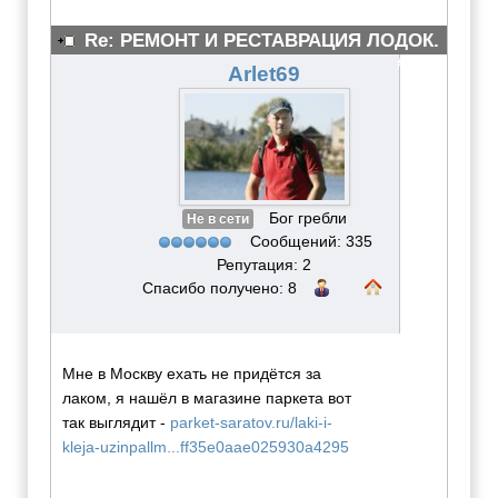
Re: РЕМОНТ И РЕСТАВРАЦИЯ ЛОДОК.
#3080
Arlet69
Бог гребли
Не в сети
Сообщений: 335
Репутация: 2
Спасибо получено: 8
Мне в Москву ехать не придётся за
лаком, я нашёл в магазине паркета вот
так выглядит -
parket-saratov.ru/laki-i-
kleja-uzinpallm...ff35e0aae025930a4295