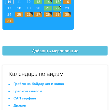
11
12
13
14
15
16
10
17
18
19
20
21
22
23
24
25
26
27
28
29
30
31
Добавить мероприятие
Календарь по видам
Гребля на байдарках и каноэ
Гребной слалом
САП серфинг
Дракон