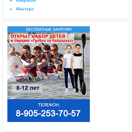
Кануполо
Мастерс