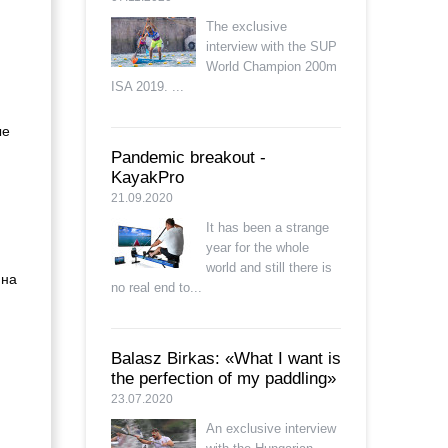
The exclusive
interview with the SUP
World Champion 200m
ISA 2019. ...
ые
Pandemic breakout -
KayakPro
21.09.2020
It has been a strange
year for the whole
world and still there is
 на
no real end to...
Balasz Birkas: «What I want is
the perfection of my paddling»
23.07.2020
An exclusive interview