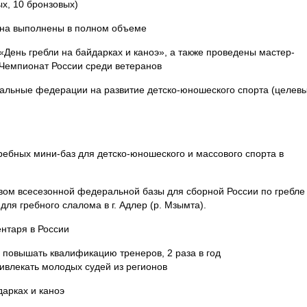
ых, 10 бронзовых)
ана выполнены в полном объеме
«День гребли на байдарках и каноэ», а также проведены мастер-
 Чемпионат России среди ветеранов
нальные федерации на развитие детско-юношеского спорта (целев
ребных мини-баз для детско-юношеского и массового спорта в
твом всесезонной федеральной базы для сборной России по гребле
для гребного слалома в г. Адлер (р. Мзымта).
нтаря в России
 повышать квалификацию тренеров, 2 раза в год
ивлекать молодых судей из регионов
дарках и каноэ