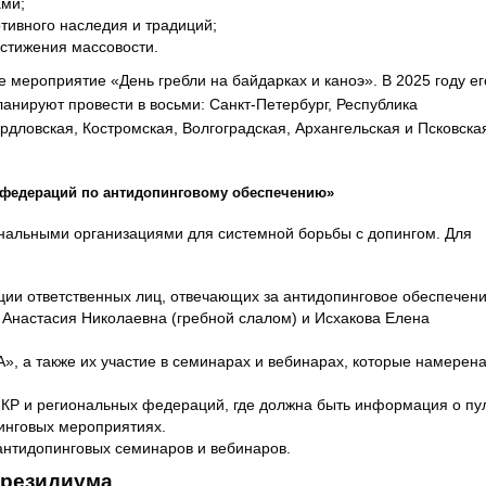
ами;
тивного наследия и традиций;
остижения массовости.
 мероприятие «День гребли на байдарках и каноэ». В 2025 году ег
планируют провести в восьми: Санкт-Петербург, Республика
рдловская, Костромская, Волгоградская, Архангельская и Псковска
 федераций по антидопинговому обеспечению»
ональными организациями для системной борьбы с допингом. Для
ии ответственных лиц, отвечающих за антидопинговое обеспечени
Анастасия Николаевна (гребной слалом) и Исхакова Елена
», а также их участие в семинарах и вебинарах, которые намерен
ФКР и региональных федераций, где должна быть информация о пу
инговых мероприятиях.
нтидопинговых семинаров и вебинаров.
Президиума