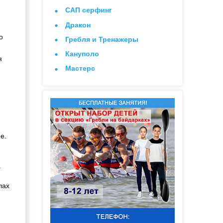
САП серфинг
Дракон
о
Гребля и Тренажеры
Кануполо
я
Мастерс
е.
а
лах