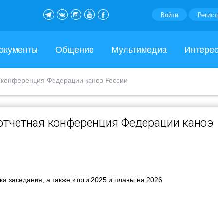
Войти
Регист
окументы
Общение
Мультимедиа
Интере
я конференция Федерации каноэ России
отчетная конференция Федерации каноэ
а заседания, а также итоги 2025 и планы на 2026.