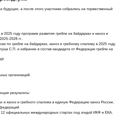
а будущее, а после этого участники собрались на торжественный
 2025 году программ развития гребли на байдарках и каноэ и
2025-2028 гг..
ии по гребле на байдарках, каноэ и гребному слалому в 2025 году.
уша С.П. и избрание в состав кандидата от Федерации гребли на
КР.
ьных организаций.
ющие результаты:
х и каноэ и гребного слалома в единую Федерацию каноэ России,
х федераций
 12 официальных международных стартах под эгидой ИКФ и ЕКА,