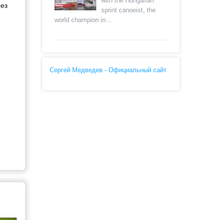
with the Hungarian
рез
sprint canoeist, the
world champion in...
Сергей Медведев - Официальный сайт