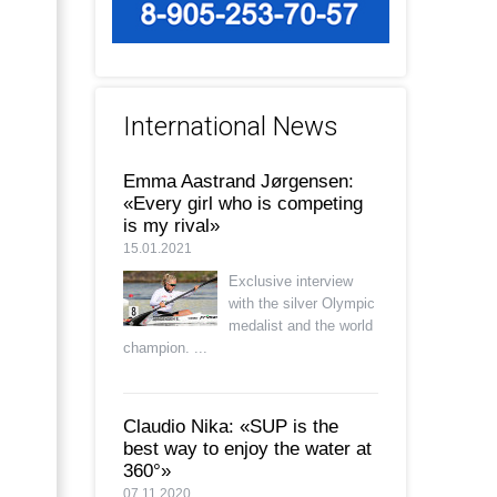
International News
Emma Aastrand Jørgensen:
«Every girl who is competing
is my rival»
15.01.2021
Exclusive interview
with the silver Olympic
medalist and the world
champion. ...
Claudio Nika: «SUP is the
best way to enjoy the water at
360°»
07.11.2020