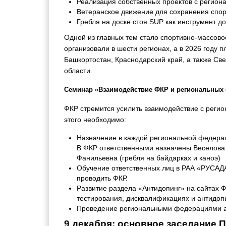
Реализация собственных проектов с регион
Ветеранское движение для сохранения спор
Гребля на доске стоя SUP как инструмент д
Одной из главных тем стало спортивно-массовое
организовали в шести регионах, а в 2026 году 
Башкортостан, Краснодарский край, а также Све
области.
Семинар «Взаимодействие ФКР и региональных
ФКР стремится у
силить взаимодействие с реги
этого необходимо:
Назначение в каждой региональной федерац
В ФКР ответственными назначены Веселова 
Фанильевна (гребля на байдарках и каноэ)
Обучение ответственных лиц в РАА «РУСАДА
проводить ФКР.
Развитие раздела «Антидопинг» на сайтах 
тестирования, дисквалификациях и антидоп
Проведение региональными федерациями а
9 декабря: основное заседание 