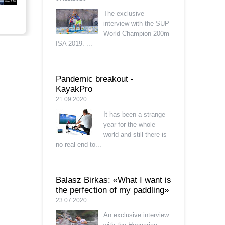
04:00
The exclusive
interview with the SUP
World Champion 200m
ISA 2019. ...
Pandemic breakout -
KayakPro
21.09.2020
It has been a strange
year for the whole
world and still there is
no real end to...
Balasz Birkas: «What I want is
the perfection of my paddling»
23.07.2020
An exclusive interview