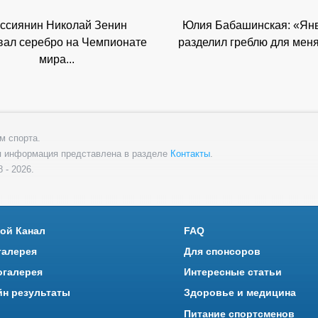
ссиянин Николай Зенин
Юлия Бабашинская: «Ян
вал серебро на Чемпионате
разделил греблю для меня 
мира...
м спорта.
я информация представлена в разделе
Контакты
.
 - 2026.
ой Канал
FAQ
галерея
Для спонсоров
огалерея
Интересные статьи
йн результаты
Здоровье и медицина
Питание спортсменов