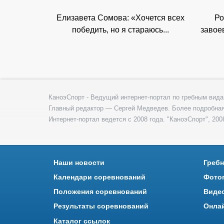
Елизавета Сомова: «Хочется всех
Ро
победить, но я стараюсь...
завое
КаноэСпорт - Ведущий интернет-портал по гребным вида
Главный редактор — Сергей Медведев. Более подробна
Интернет-портал ведется с 2008 года. "КаноэСпорт", 2008
Наши новости
Гребн
Календари соревнований
Фото
Положения соревнований
Виде
Результаты соревнований
Онла
Каталог ссылок