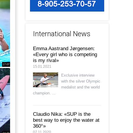
International News
Emma Aastrand Jørgensen:
«Every girl who is competing
is my rival»
17:07
15.01.2021
Exclusive interview
with the silver Olympic
medalist and the world
champion. ...
Claudio Nika: «SUP is the
best way to enjoy the water at
360°»
07.11.2020