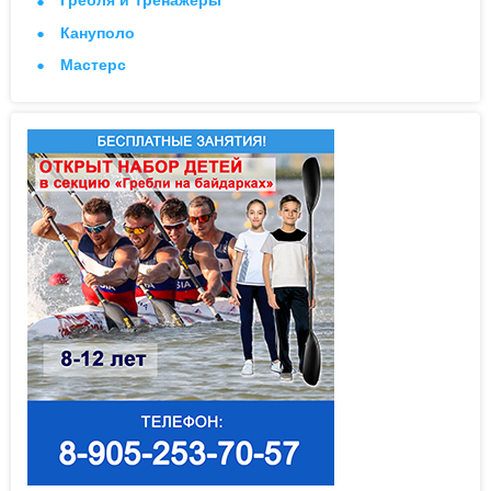
Гребля и Тренажеры
Кануполо
Мастерс