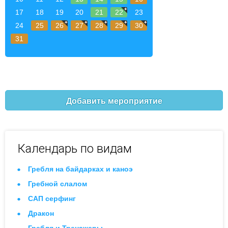
17
18
19
20
21
22
23
24
25
26
27
28
29
30
31
Добавить мероприятие
Календарь по видам
Гребля на байдарках и каноэ
Гребной слалом
САП серфинг
Дракон