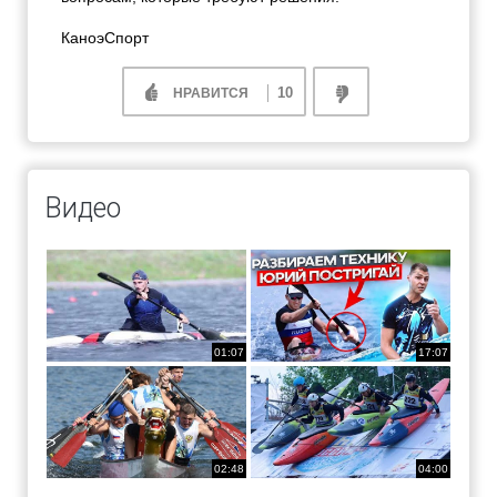
КаноэСпорт
10
НРАВИТСЯ
Видео
01:07
17:07
02:48
04:00