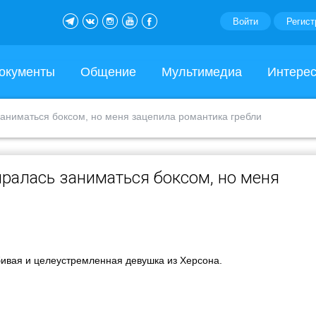
Войти
Регист
окументы
Общение
Мультимедиа
Интере
заниматься боксом, но меня зацепила романтика гребли
иралась заниматься боксом, но меня
ивая и целеустремленная девушка из Херсона.