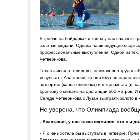
В гребле на байдарках и каноэ у нас славные 
золотые медали. Однако наши ведущие спортс
профессиональные выступления. Одной из тех, 
Четверикова.
Талантливая от природы, неимоверно трудолюб
результаты Анастасии, то они идут по нараста
четвертое (каноэ-одиночка) и пятое место (в п
бронзовую медаль на дистанции 500 метров. И 
Сегеде Четверикова с Лузан выиграли золото в 
Не уверена, что Олимпиада вообщ
- Анастасия, у вас такая фамилия, что вы д
- Я очень хотела бы выступать в четверке. Пря