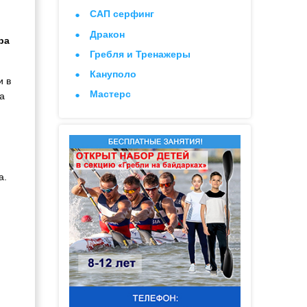
САП серфинг
Дракон
ра
Гребля и Тренажеры
Кануполо
и в
Мастерс
ла
а.