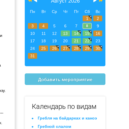
Август 2026
Пн
Вт
Ср
Чт
Пт
Сб
Вс
1
2
3
4
5
6
7
9
8
10
11
12
13
14
15
16
ли
17
18
19
20
21
22
23
24
25
26
27
28
29
30
31
а
Добавить мероприятие
зу.
Календарь по видам
е…
Гребля на байдарках и каноэ
к.
Гребной слалом