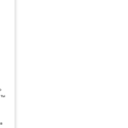
ю
 ты
 в