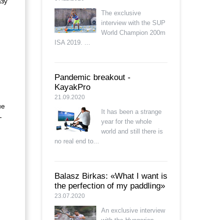
азу
The exclusive
interview with the SUP
World Champion 200m
ISA 2019. ...
Pandemic breakout -
KayakPro
21.09.2020
ие
It has been a strange
-
year for the whole
world and still there is
no real end to...
,
Balasz Birkas: «What I want is
the perfection of my paddling»
23.07.2020
An exclusive interview