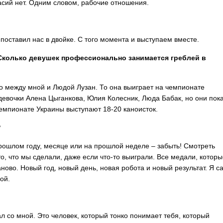
асий нет. Одним словом, рабочие отношения.
поставил нас в двойке. С того момента и выступаем вместе.
 Сколько девушек профессионально занимается греблей в
ко между мной и Людой Лузан. То она выиграет на чемпионате
 девочки Алена Цыганкова, Юлия Колесник, Люда Бабак, но они пок
чемпионате Украины выступают 18-20 каноисток.
?
прошлом году, месяце или на прошлой неделе – забыть! Смотреть
о, что мы сделали, даже если что-то выиграли. Все медали, которы
аново. Новый год, новый день, новая робота и новый результат. Я с
ой.
ал со мной. Это человек, который тонко понимает тебя, который