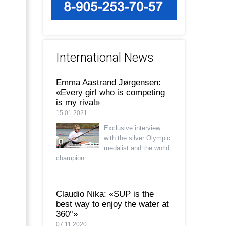
International News
Emma Aastrand Jørgensen:
«Every girl who is competing
is my rival»
15.01.2021
Exclusive interview
with the silver Olympic
medalist and the world
champion. ...
Claudio Nika: «SUP is the
best way to enjoy the water at
360°»
07.11.2020