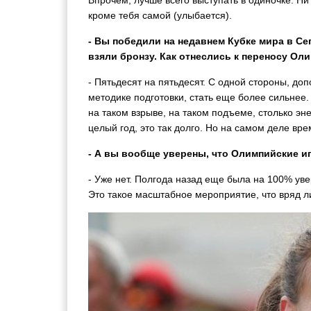
Впрочем, лучше всего выступать в одиночке. Ни 
кроме тебя самой (улыбается).
- Вы победили на недавнем Кубке мира в С
взяли бронзу. Как отнеслись к переносу Ол
- Пятьдесят на пятьдесят. С одной стороны, до
методике подготовки, стать еще более сильнее.
на таком взрыве, на таком подъеме, столько эн
целый год, это так долго. Но на самом деле вре
- А вы вообще уверены, что Олимпийские и
- Уже нет. Полгода назад еще была на 100% уве
Это такое масштабное мероприятие, что вряд ли