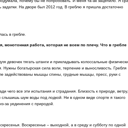
подумала, почему бы не попробовать. И меня та-ак зацепило. Я ср
ь задатки. На дворе был 2012 год. В греблю я пришла достаточно
лась в гребле.
я, монотонная работа, которая не всем по плечу. Что в гребле
 для девочек тягать штанги и прикладывать колоссальные физическ
. Нужны богатырская сила воли, терпение и выносливость. Гребля 
бле задействованы мышцы спины, грудные мышцы, пресс, руки с
ди чего все эти испытания и страдания. Близость к природе, ветру
и слышишь шум воды под лодкой. Ни в одном виде спорте я такого
з-за уединения с природой.
оскресенья. Воскресенье – выходной, а в среду и субботу по одной