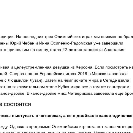
традиции. На последних трех Олимпийских играх мы неизменно бра
мены Юрий Чебан и Инна Осипенко-Радомская уже завершили
кто пришел им на смену, стала 22-летняя каноистка Анастасия
ивая и целеустремленная девушка из Херсона. Если посмотреть н
ющей. Сперва она на Европейских играх-2019 в Минске завоевала
аре с Людмилой Лузан). Затем на чемпионате мира в Сегеде взяла
вот на заключительном этапе Кубка мира все в том же венгерском
каноэ-двойке. В каноэ-двойке микс Четверикова завоевала еще брон
е состоится
олжны выступать в четверках, а не в двойках и каноэ-одиночк
м жду. Однако в программе Олимпийских игр пока нет каноэ-четверо