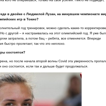
на кого не опираешься, только на свои усилия. Никто не подведет,
егеде в двойке с Людмилой Лузан, на минувшем чемпионате ми
импийских игр в Токио?
полнительный год тренировок, можно сделать какие-то корректировк
 Но с другой – я настраивалась на этот олимпийский год. Я уже бы
ергии затратила, а потом бац – ребята, все отменяется. Впереди
мя быстро пролетает, так что это неплохо.
гры состоятся?
рена, но после начала второй волны Covid эта уверенность пропал
 оно состоится, если так и дальше будет продолжаться.