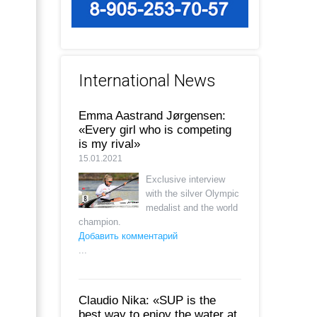
International News
Emma Aastrand Jørgensen:
«Every girl who is competing
is my rival»
15.01.2021
Exclusive interview
with the silver Olympic
medalist and the world
champion.
Добавить комментарий
...
Claudio Nika: «SUP is the
best way to enjoy the water at