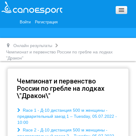
Вопросы и ответы
Награды и Благодарности
Войти
Регистрация
Вакансии
Онлайн результаты
Чемпионат и первенство России по гребле на лодках
"Дракон"
Чемпионат и первенство
России по гребле на лодках
\"Дракон\"
Race 1 - Д-10 дистанция 500 м женщины -
предварительный заезд 1 – Tuesday, 05.07.2022 -
10:00
Race 2 - Д-10 дистанция 500 м женщины -