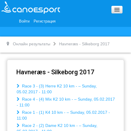
Вопросы и ответы
Награды и Благодарности
Войти
Регистрация
Вакансии
Онлайн результаты
Havneræs - Silkeborg 2017
Havneræs - Silkeborg 2017
Race 3 - (3) Herre K2 10 km - – Sunday,
05.02.2017 - 11:00
Race 4 - (4) Mix K2 10 km - – Sunday, 05.02.2017
- 11:00
Race 1 - (1) K4 10 km - – Sunday, 05.02.2017 -
11:00
Race 2 - (2) Dame K2 10 km - – Sunday,