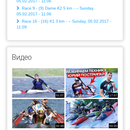
05.02.2017 - 11:06
Race 9 - (9) Dame K2 5 km - – Sunday,
05.02.2017 - 11:06
Race 16 - (16) K1 3 km - – Sunday, 05.02.2017 -
11:09
Видео
01:07
17:07
02:48
04:00