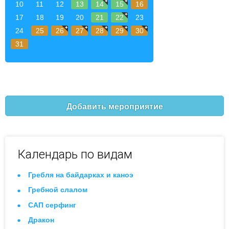
10
11
12
13
14
15
16
17
18
19
20
21
22
23
24
25
26
27
28
29
30
31
Добавить мероприятие
Календарь по видам
Гребля на байдарках и каноэ
Гребной слалом
САП серфинг
Дракон