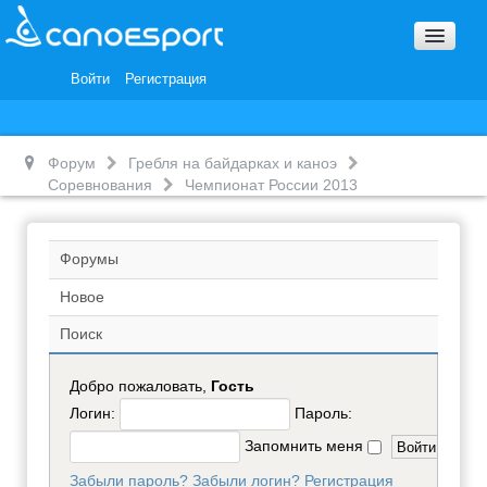
Вопросы и ответы
Награды и Благодарности
Войти
Регистрация
Вакансии
Форум
Гребля на байдарках и каноэ
Соревнования
Чемпионат России 2013
Форумы
Новое
Поиск
Добро пожаловать,
Гость
Логин:
Пароль:
Запомнить меня
Забыли пароль?
Забыли логин?
Регистрация