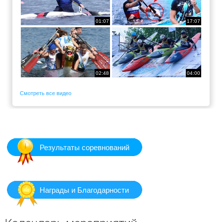
01:07
17:07
02:48
04:00
Смотреть все видео
Результаты соревнований
Награды и Благодарности
Предыдущий
Предыдущий
Следующий
Следующий