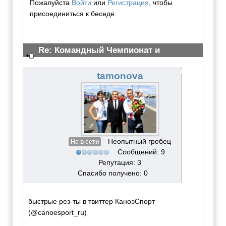
Пожалуйста
Войти
или
Регистрация
, чтобы
присоединиться к беседе.
Re: Командный Чемпионат и
Всероссийские сор-ия 2012
#3061
tamonova
Неопытный гребец
Не в сети
Сообщений: 9
Репутация: 3
Спасибо получено: 0
быстрые рез-ты в твиттер КаноэСпорт
(@canoesport_ru)