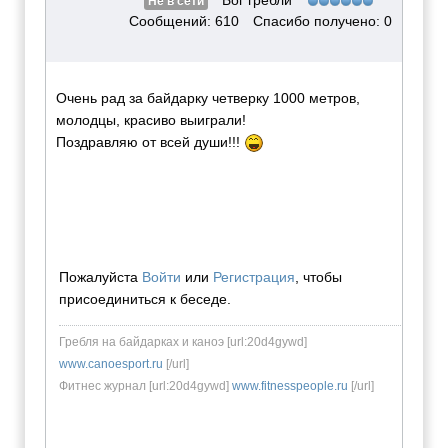
Не в сети
Сообщений: 610
Спасибо получено: 0
Очень рад за байдарку четверку 1000 метров,
молодцы, красиво выиграли!
Поздравляю от всей души!!!
Пожалуйста
Войти
или
Регистрация
, чтобы
присоединиться к беседе.
Гребля на байдарках и каноэ [url:20d4gywd]
www.canoesport.ru
[/url]
Фитнес журнал [url:20d4gywd]
www.fitnesspeople.ru
[/url]