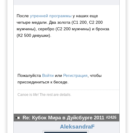
После
утренней программы
у наших еще
четыре медали. Два золота (С1 200, С2 200
мужчины), серебро (С2 200 мужчины) и бронза
(К2 500 девушки).
Пожалуйста
Войти
или
Регистрация
, чтобы
присоединиться к беседе.
Canoe is life! The rest are dеtails.
Re: Кубок Мира в Дуйсбурге 2011
#2426
AleksandraF