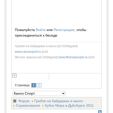
Пожалуйста
Войти
или
Регистрация
, чтобы
присоединиться к беседе.
Гребля на байдарках и каноэ [url:20d4gywd]
www.canoesport.ru
[/url]
Фитнес журнал [url:20d4gywd]
www.fitnesspeople.ru
[/url]
Страница:
1
2
Форум
Гребля на байдарках и каноэ
Соревнования
Кубок Мира в Дуйсбурге 2011