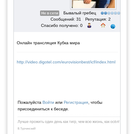
Бывалый гребец
Не в сети
Сообщений: 31
Репутация: 2
Спасибо получено: 0
Онлайн трансляция Кубка мира
http://video.digotel.com/eurovisionbest/icf/index.html
Пожалуйста
Войти
или
Регистрация
, чтобы
присоединиться к беседе.
Лучше прожить один день как тигр, чем всю жизнь, как осёл!
В.Турчинский!