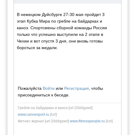
В немецком Дуйсбурге 27-30 мая пройдет 3
этап Кубка Мира по гребле на байдарках и
каноэ. Спортсмены сборной команды России
только что успешно выступили на 2 этапе в
Чехии и вот спустя 3 дня, они вновь готовы
бороться за медали.
Пожалуйста
Войти
или
Регистрация
, чтобы
присоединиться к беседе.
Гребля на байдарках и каноэ [url:20d4gywd]
www.canoesport.ru
[/url]
Фитнес журнал [url:20d4gywd]
www.fitnesspeople.ru
[/url]