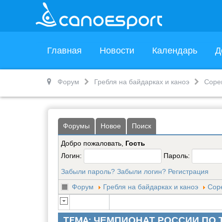
Главная
Новости
Календарь
Д
Форум
Гребля на байдарках и каноэ
Соре
Форумы
Новое
Поиск
Добро пожаловать,
Гость
Логин:
Пароль:
Забыли пароль?
Забыли логин?
Регистрация
Форум
Гребля на байдарках и каноэ
Сор
ТЕМА:
ЧЕМПИОНАТ РОССИИ ПО 