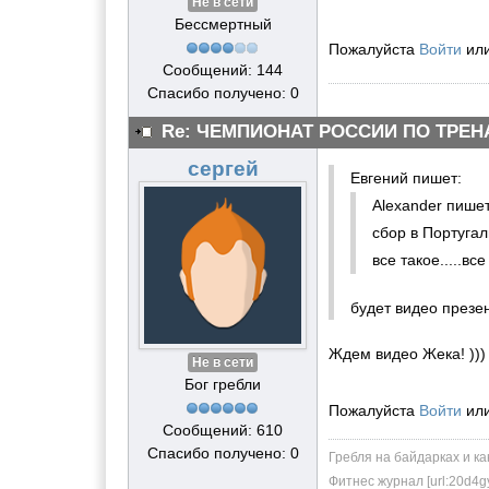
Не в сети
Бессмертный
Пожалуйста
Войти
ил
Сообщений: 144
Спасибо получено: 0
Re: ЧЕМПИОНАТ РОССИИ ПО ТРЕН
сергей
Евгений пишет:
Alexander пише
сбор в Португа
все такое.....в
будет видео презе
Ждем видео Жека! )))
Не в сети
Бог гребли
Пожалуйста
Войти
ил
Сообщений: 610
Спасибо получено: 0
Гребля на байдарках и ка
Фитнес журнал [url:20d4g