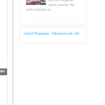
with the Hungarian
sprint canoeist, the
world champion in...
Сергей Медведев - Официальный сайт
084