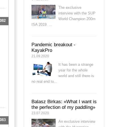
The exclusive
interview with the SUP
World Champion 200m
082
ISA 2019. ...
Pandemic breakout -
KayakPro
21.09.2020
It has been a strange
year for the whole
world and still there is
no real end to...
Balasz Birkas: «What I want is
the perfection of my paddling»
23.07.2020
083
An exclusive interview