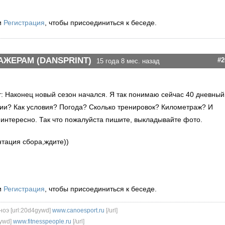
и
Регистрация
, чтобы присоединиться к беседе.
АЖЕРАМ (DANSPRINT)
#2
15 года 8 мес. назад
т: Наконец новый сезон начался. Я так понимаю сейчас 40 дневный
лии? Как условия? Погода? Сколько тренировок? Километраж? И
се интересно. Так что пожалуйста пишите, выкладывайте фото.
нтация сбора,ждите))
и
Регистрация
, чтобы присоединиться к беседе.
ноэ [url:20d4gywd]
www.canoesport.ru
[/url]
ywd]
www.fitnesspeople.ru
[/url]