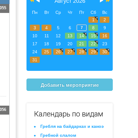
Август 2026
055
Пн
Вт
Ср
Чт
Пт
Сб
Вс
1
2
3
4
5
6
8
9
7
10
11
12
13
14
15
16
17
18
19
20
21
22
23
24
25
26
27
28
29
30
31
Добавить мероприятие
056
Календарь по видам
Гребля на байдарках и каноэ
Гребной слалом