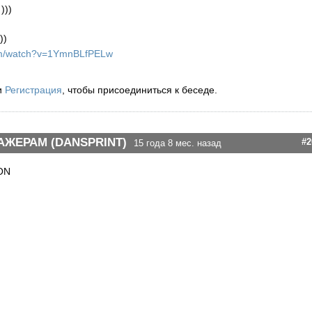
)))
))
com/watch?v=1YmnBLfPELw
и
Регистрация
, чтобы присоединиться к беседе.
АЖЕРАМ (DANSPRINT)
#2
15 года 8 мес. назад
ON