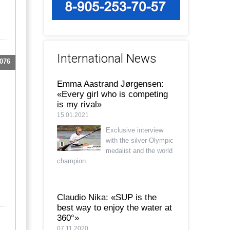
International News
076
Emma Aastrand Jørgensen:
«Every girl who is competing
is my rival»
15.01.2021
Exclusive interview
with the silver Olympic
medalist and the world
champion. ...
Claudio Nika: «SUP is the
best way to enjoy the water at
360°»
07.11.2020