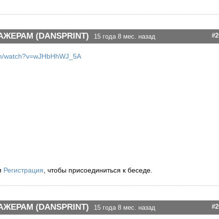
АЖЕРАМ (DANSPRINT)
#2
15 года 8 мес. назад
com/watch?v=wJHbHhWJ_5A
и
Регистрация
, чтобы присоединиться к беседе.
АЖЕРАМ (DANSPRINT)
#2
15 года 8 мес. назад