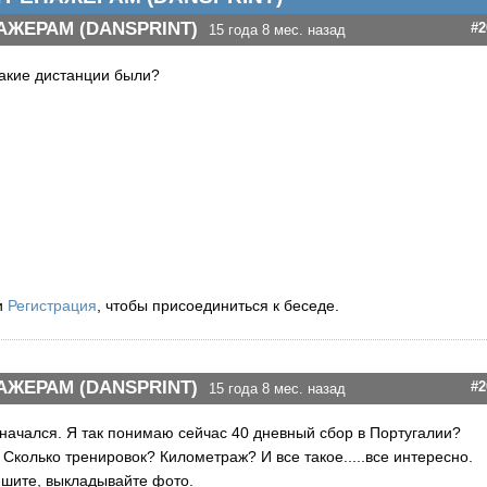
АЖЕРАМ (DANSPRINT)
#2
15 года 8 мес. назад
Какие дистанции были?
и
Регистрация
, чтобы присоединиться к беседе.
АЖЕРАМ (DANSPRINT)
#2
15 года 8 мес. назад
начался. Я так понимаю сейчас 40 дневный сбор в Португалии?
 Сколько тренировок? Километраж? И все такое.....все интересно.
ишите, выкладывайте фото.