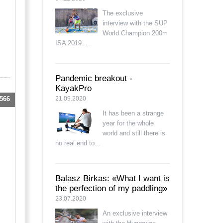
The exclusive
interview with the SUP
World Champion 200m
ISA 2019. ...
Pandemic breakout -
KayakPro
21.09.2020
566
It has been a strange
year for the whole
world and still there is
no real end to...
Balasz Birkas: «What I want is
the perfection of my paddling»
23.07.2020
An exclusive interview