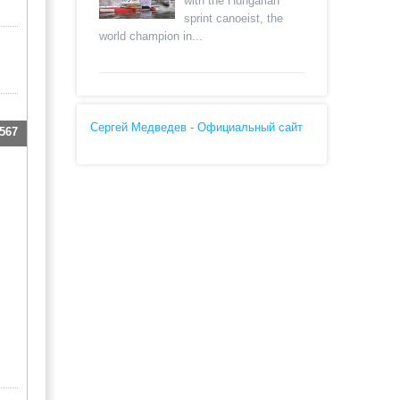
with the Hungarian
sprint canoeist, the
world champion in...
Сергей Медведев - Официальный сайт
567