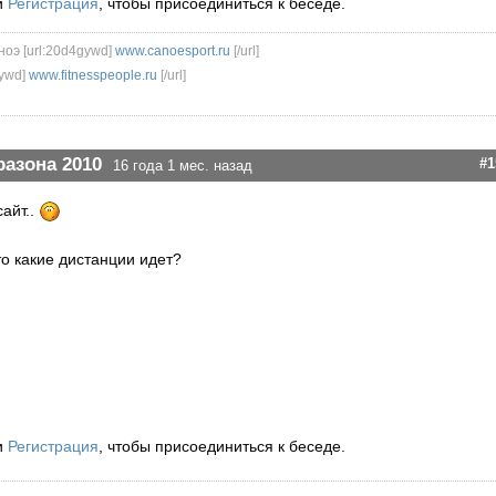
и
Регистрация
, чтобы присоединиться к беседе.
ноэ [url:20d4gywd]
www.canoesport.ru
[/url]
ywd]
www.fitnesspeople.ru
[/url]
разона 2010
#1
16 года 1 мес. назад
айт..
то какие дистанции идет?
и
Регистрация
, чтобы присоединиться к беседе.