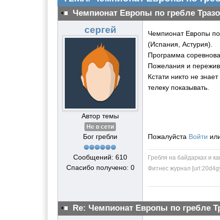
Чемпионат Европы по гребле Тразо
сергей
Чемпионат Европы по 
(Испания, Астурия).
Программа соревнова
Пожелания и пережив
Кстати никто не знае
телеку показывать.
Автор темы
Не в сети
Бог гребли
Пожалуйста
Войти
ил
Сообщений: 610
Гребля на байдарках и ка
Спасибо получено: 0
Фитнес журнал [url:20d4g
Re: Чемпионат Европы по гребле Т