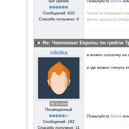
Бог гребли
Пожалуйста
Войти
ил
Сообщений: 610
Гребля на байдарках и ка
Спасибо получено: 0
Фитнес журнал [url:20d4g
Re: Чемпионат Европы по гребле Т
nikitka
а можно ссылочку на с
и где можно глянуть к
Не в сети
Посвящённый
Пожалуйста
Войти
ил
Сообщений: 182
Спасибо получено: 11