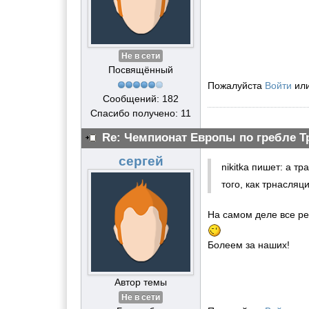
Не в сети
Посвящённый
Пожалуйста
Войти
ил
Сообщений: 182
Спасибо получено: 11
Re: Чемпионат Европы по гребле Т
сергей
nikitka пишет: а т
того, как трнасляц
На самом деле все ре
Болеем за наших!
Автор темы
Не в сети