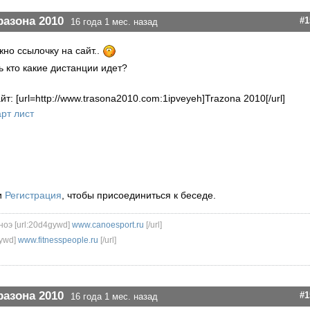
разона 2010
#1
16 года 1 мес. назад
ожно ссылочку на сайт..
ь кто какие дистанции идет?
т: [url=http://www.trasona2010.com:1ipveyeh]Trazona 2010[/url]
рт лист
и
Регистрация
, чтобы присоединиться к беседе.
ноэ [url:20d4gywd]
www.canoesport.ru
[/url]
ywd]
www.fitnesspeople.ru
[/url]
разона 2010
#1
16 года 1 мес. назад