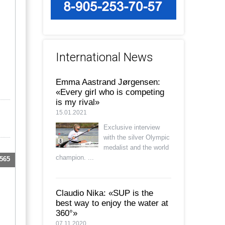
International News
Emma Aastrand Jørgensen:
«Every girl who is competing
is my rival»
15.01.2021
Exclusive interview
with the silver Olympic
medalist and the world
champion. ...
565
Claudio Nika: «SUP is the
best way to enjoy the water at
360°»
07.11.2020