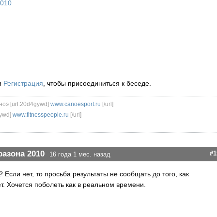
2010
и
Регистрация
, чтобы присоединиться к беседе.
ноэ [url:20d4gywd]
www.canoesport.ru
[/url]
ywd]
www.fitnesspeople.ru
[/url]
разона 2010
#1
16 года 1 мес. назад
Если нет, то просьба результаты не сообщать до того, как
т. Хочется поболеть как в реальном времени.