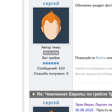
сергей
Обновлен раздел фото
Автор темы
Не в сети
Бог гребли
Пожалуйста
Войти
ил
Сообщений: 610
Гребля на байдарках и ка
Спасибо получено: 0
Фитнес журнал [url:20d4g
Re: Чемпионат Европы по гребле Т
сергей
Эрик Верас Ларсен пи
30.06.2010
- Просто в