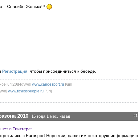
... Спасибо Женька!!!
и
Регистрация
, чтобы присоединиться к беседе.
ноэ [url:20d4gywd]
www.canoesport.ru
[/url]
ywd]
www.fitnesspeople.ru
[/url]
разона 2010
#1
16 года 1 мес. назад
шет в Твиттере:
стретились с Eurosport Норвегии, давая им некоторую информацию