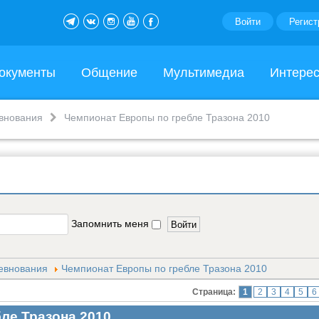
Войти
Регист
окументы
Общение
Мультимедиа
Интере
внования
Чемпионат Европы по гребле Тразона 2010
Запомнить меня
евнования
Чемпионат Европы по гребле Тразона 2010
Страница:
1
2
3
4
5
6
ле Тразона 2010