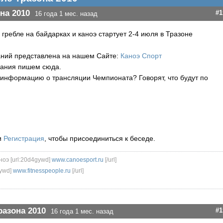
на 2010
#1
16 года 1 мес. назад
гребле на байдарках и каноэ стартует 2-4 июля в Тразоне
ний представлена на нашем Сайте:
Каноэ Спорт
ания пишем сюда.
т информацию о трансляции Чемпионата? Говорят, что будут по
и
Регистрация
, чтобы присоединиться к беседе.
ноэ [url:20d4gywd]
www.canoesport.ru
[/url]
ywd]
www.fitnesspeople.ru
[/url]
разона 2010
#1
16 года 1 мес. назад