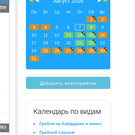
Август 2026
559
Пн
Вт
Ср
Чт
Пт
Сб
Вс
1
2
3
4
5
6
8
9
7
10
11
12
13
14
15
16
17
18
19
20
21
22
23
24
25
26
27
28
29
30
31
Добавить мероприятие
Календарь по видам
Гребля на байдарках и каноэ
563
Гребной слалом