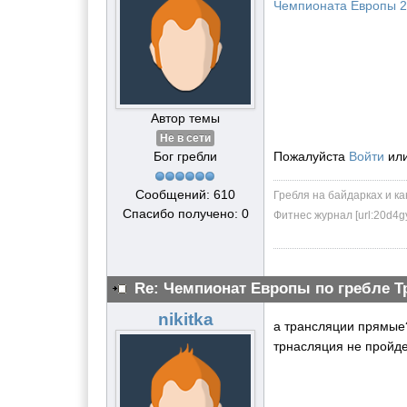
Чемпионата Европы 
Автор темы
Не в сети
Бог гребли
Пожалуйста
Войти
ил
Сообщений: 610
Гребля на байдарках и ка
Спасибо получено: 0
Фитнес журнал [url:20d4g
Re: Чемпионат Европы по гребле Т
nikitka
а трансляции прямые? 
трнасляция не пройде