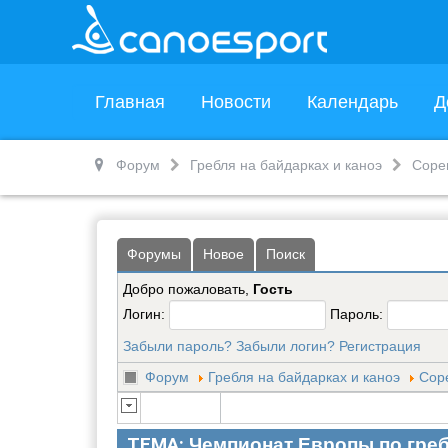
Главная
Новости
Календарь
Д
Форум
Гребля на байдарках и каноэ
Соре
Форумы
Новое
Поиск
Добро пожаловать,
Гость
Логин:
Пароль:
Забыли пароль?
Забыли логин?
Регистрация
Форум
Гребля на байдарках и каноэ
Сор
ТЕМА:
Чемпионат Европы по греб