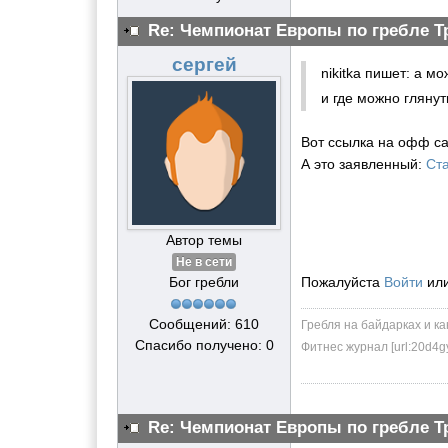
Re: Чемпионат Европы по гребле Т
сергей
nikitka пишет: а м
и где можно глянут
Вот ссылка на офф сай
А это заявленный:
Ста
Автор темы
Не в сети
Бог гребли
Пожалуйста
Войти
ил
Сообщений: 610
Гребля на байдарках и ка
Спасибо получено: 0
Фитнес журнал [url:20d4g
Re: Чемпионат Европы по гребле Т