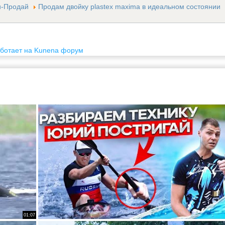
и-Продай
Продам двойку plastex maxima в идеальном состоянии
ботает на
Kunena форум
01:07