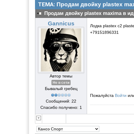
ТЕМА:
Продам двойку plastex ma
Продам двойку plastex maxima в и
Gannicus
Лодка plastex c2 plas
+79151896331
Автор темы
Не в сети
Бывалый гребец
Пожалуйста
Войти
ил
Сообщений: 22
Спасибо получено: 1