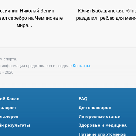
ссиянин Николай Зенин
Юлия Бабашинская: «Ян
вал серебро на Чемпионате
разделил греблю для меня 
мира...
м спорта.
я информация представлена в разделе
Контакты
.
 - 2026.
ой Канал
FAQ
галерея
Для спонсоров
огалерея
Интересные статьи
йн результаты
Здоровье и медицина
Питание спортсменов