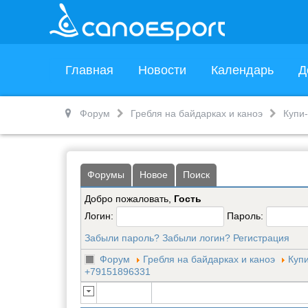
Главная
Новости
Календарь
Д
Форум
Гребля на байдарках и каноэ
Купи
Форумы
Новое
Поиск
Добро пожаловать,
Гость
Логин:
Пароль:
Забыли пароль?
Забыли логин?
Регистрация
Форум
Гребля на байдарках и каноэ
Куп
+79151896331