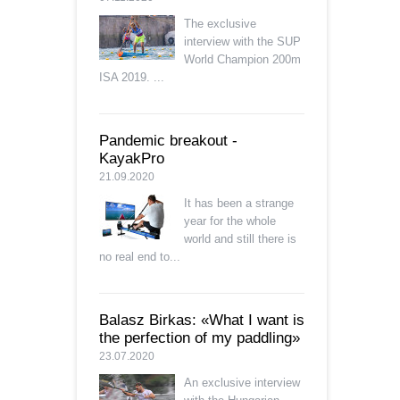
The exclusive
interview with the SUP
World Champion 200m
ISA 2019. ...
Pandemic breakout -
KayakPro
21.09.2020
It has been a strange
year for the whole
world and still there is
no real end to...
Balasz Birkas: «What I want is
the perfection of my paddling»
23.07.2020
An exclusive interview