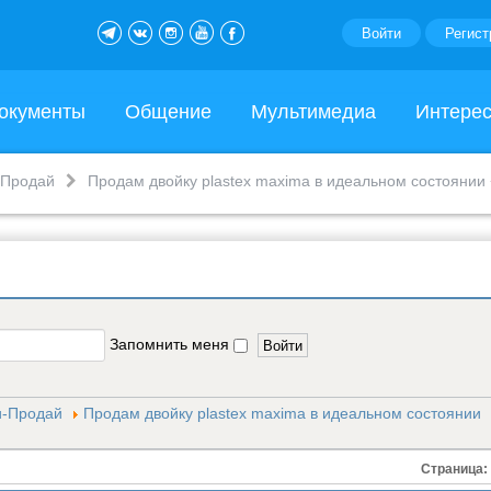
Войти
Регист
окументы
Общение
Мультимедиа
Интере
-Продай
Продам двойку plastex maxima в идеальном состоянии
Запомнить меня
и-Продай
Продам двойку plastex maxima в идеальном состоянии
Страница: