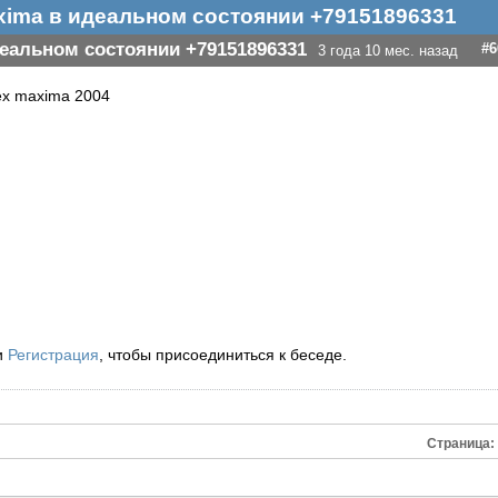
xima в идеальном состоянии +79151896331
деальном состоянии +79151896331
#6
3 года 10 мес. назад
tex maxima 2004
и
Регистрация
, чтобы присоединиться к беседе.
Страница: