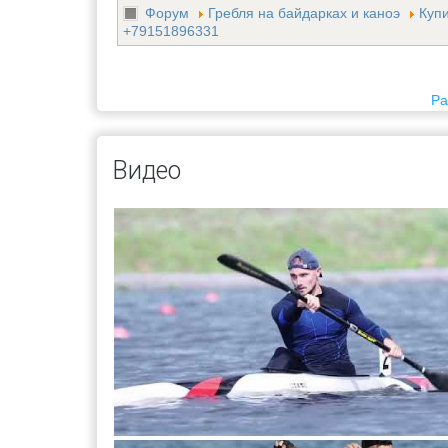
Форум
Гребля на байдарках и каноэ
Куп
+79151896331
Ра
Видео