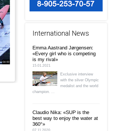
International News
Emma Aastrand Jørgensen:
«Every girl who is competing
is my rival»
04:00
15.01.2021
Exclusive interview
with the silver Olympic
medalist and the world
champion. ...
Claudio Nika: «SUP is the
best way to enjoy the water at
360°»
07.11.2020