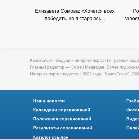
Елизавета Сомова: «Хочется всех
Ро
победить, но я стараюсь...
завое
КаноэСпорт - Ведущий интернет-портал по гребным вида
Главный редактор — Сергей Медведев. Более подробна
Интернет-портал ведется с 2008 года. "КаноэСпорт", 2008
Наши новости
Гребн
Календари соревнований
Фото
Положения соревнований
Виде
Результаты соревнований
Онла
Каталог ссылок