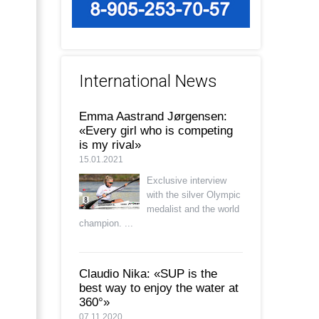
International News
Emma Aastrand Jørgensen:
«Every girl who is competing
is my rival»
15.01.2021
Exclusive interview
with the silver Olympic
medalist and the world
champion. ...
Claudio Nika: «SUP is the
best way to enjoy the water at
360°»
07.11.2020