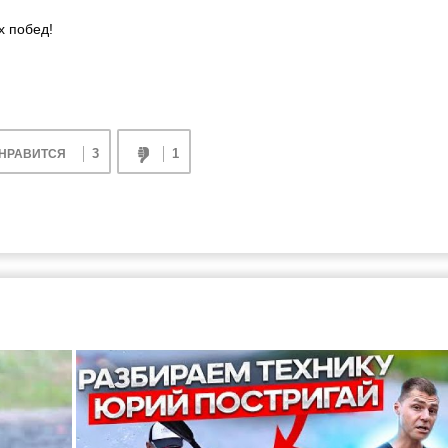
х побед!
3
1
НРАВИТСЯ