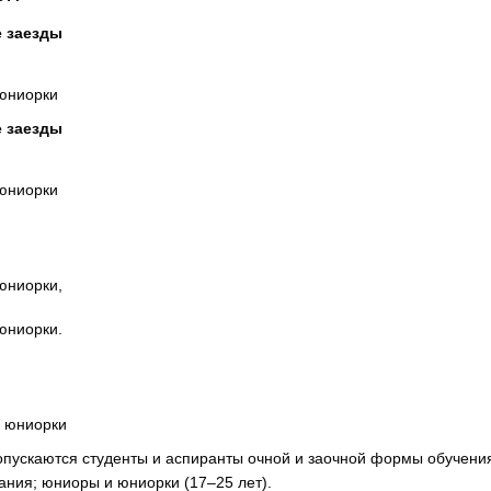
е заезды
юниорки
е заезды
 юниорки
 юниорки,
 юниорки.
, юниорки
опускаются студенты и аспиранты очной и заочной формы обучени
ния; юниоры и юниорки (17–25 лет).