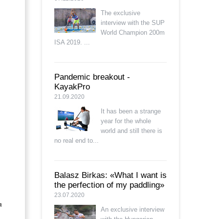
The exclusive
interview with the SUP
World Champion 200m
ISA 2019. ...
Pandemic breakout -
KayakPro
21.09.2020
It has been a strange
year for the whole
world and still there is
no real end to...
Balasz Birkas: «What I want is
the perfection of my paddling»
23.07.2020
я
An exclusive interview