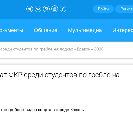
Войти
Регист
окументы
Общение
Мультимедиа
Интере
среди студентов по гребле на лодках «Дракон» 2026
т ФКР среди студентов по гребле на
тре гребных видов спорта в городе Казань.