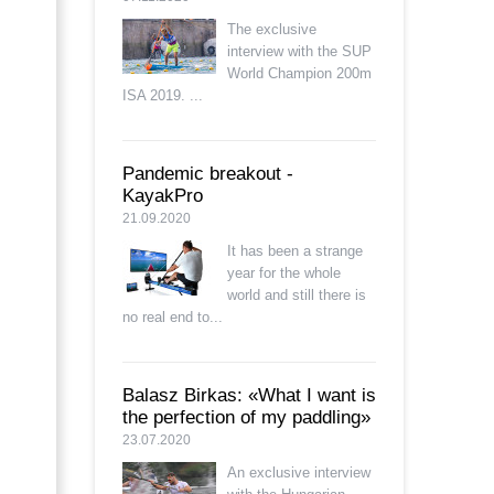
The exclusive
interview with the SUP
World Champion 200m
ISA 2019. ...
Pandemic breakout -
KayakPro
21.09.2020
It has been a strange
year for the whole
world and still there is
no real end to...
Balasz Birkas: «What I want is
the perfection of my paddling»
23.07.2020
An exclusive interview