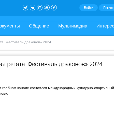
Войти
Регист
окументы
Общение
Мультимедиа
Интере
та. Фестиваль драконов» 2024
я регата. Фестиваль драконов» 2024
ом гребном канале состоялся международный культурно-спортивный
нов».