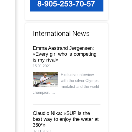
International News
Emma Aastrand Jørgensen:
«Every girl who is competing
is my rival»
15.01.2021
Exclusive interview
with the silver Olympic
medalist and the world
champion. ...
Claudio Nika: «SUP is the
best way to enjoy the water at
360°»
07.11.2020