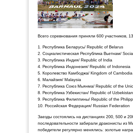
Всего соревнования приняли 600 участников, 1
1. Республика Беларусь/ Republic of Belarus
2. Социалистическая Республика Вьетнам/ Sociali
3. Республика Индия/ Republic of India
4. Республика Индонезия/ Republic of Indonesia
5. Королевство Камбоджа/ Kingdom of Cambodia
6. Малайзия/ Malaysia
7. Республика Союз Мьянма/ Republic of the Uni
8. Республика Узбекистан/ Republic of Uzbekistan
9. Республика Филиппины/ Republic of the Philipp
10. Российская Федерация/ Russian Federation
Заезды состоялись на дистанциях 200, 500 и 20
последовательности забирали драконисты из М
победители регулярно менялись: золотые награ