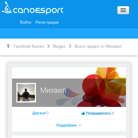
Вопросы и ответы
Награды и Благодарности
Войти
Регистрация
Вакансии
Гребной Канал
Видео
Всего видео от Михаил
Михаил
Друзья
0
Понравилось
0
Подробнее