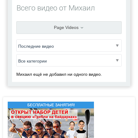
Всего видео от Михаил
Михаил
Перейти в профиль
Page Videos
Добавить в друзья
Фото
Видео
Отправить сообщение
Михаил ещё не добавил ни одного видео.