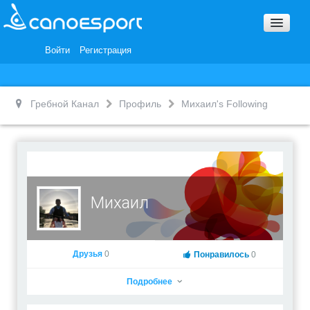
Вопросы и ответы
Награды и Благодарности
Войти
Регистрация
Вакансии
Гребной Канал
Профиль
Михаил's Following
Михаил
Друзья
0
Понравилось
0
Подробнее