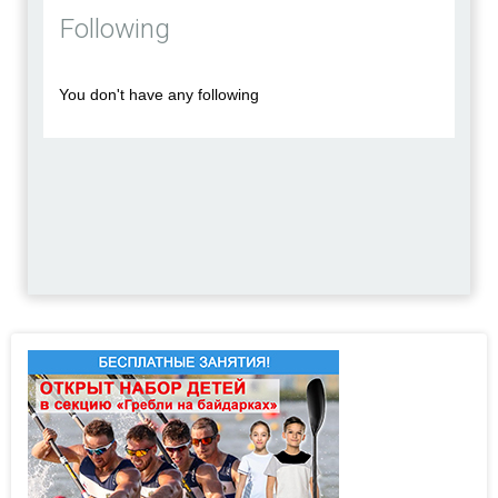
Following
Михаил
Перейти в профиль
You don't have any following
Добавить в друзья
Фото
Видео
Отправить сообщение